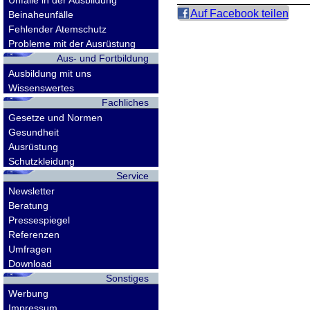
Unfälle in der Ausbildung
Auf Facebook teilen
Beinaheunfälle
Fehlender Atemschutz
Probleme mit der Ausrüstung
Aus- und Fortbildung
Ausbildung mit uns
Wissenswertes
Fachliches
Gesetze und Normen
Gesundheit
Ausrüstung
Schutzkleidung
Service
Newsletter
Beratung
Pressespiegel
Referenzen
Umfragen
Download
Sonstiges
Werbung
Impressum