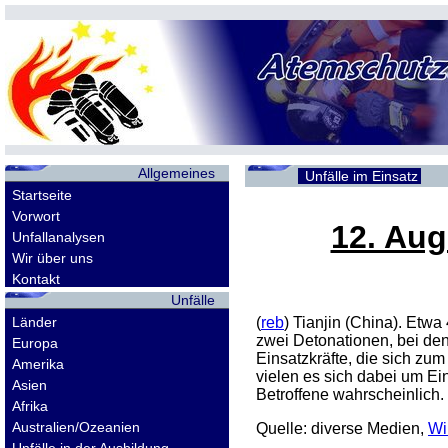
Allgemeines
Unfälle im Einsatz
Startseite
Vorwort
12. Aug
Unfallanalysen
Wir über uns
Kontakt
Unfälle
Länder
(
reb
) Tianjin (China). Et
zwei Detonationen, bei de
Europa
Einsatzkräfte, die sich zum
Amerika
vielen es sich dabei um Ein
Asien
Betroffene wahrscheinlich.
Afrika
Australien/Ozeanien
Quelle: diverse Medien,
Wi