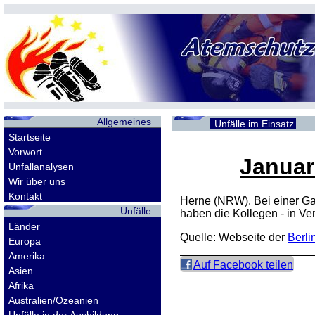
Allgemeines
Unfälle im Einsatz
Startseite
Vorwort
Januar
Unfallanalysen
Wir über uns
Kontakt
Herne (NRW). Bei einer Ga
Unfälle
haben die Kollegen - in Ve
Länder
Quelle: Webseite der
Berli
Europa
Amerika
Auf Facebook teilen
Asien
Afrika
Australien/Ozeanien