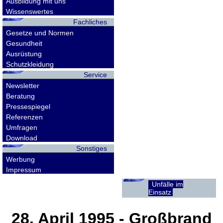
Ausbildung mit uns
Wissenswertes
Fachliches
Gesetze und Normen
Gesundheit
Ausrüstung
Schutzkleidung
Service
Newsletter
Beratung
Pressespiegel
Referenzen
Umfragen
Download
Sonstiges
Werbung
Impressum
Unfälle im
Einsatz
28. April 1995
- Großbrand