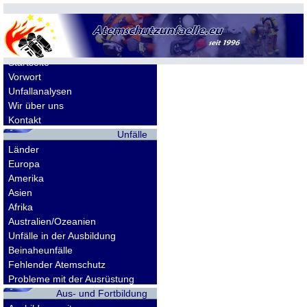
Allgemeines
Startseite
Vorwort
Unfallanalysen
Wir über uns
Kontakt
Unfälle
Länder
Europa
Amerika
Asien
Afrika
Australien/Ozeanien
Unfälle in der Ausbildung
Beinaheunfälle
Fehlender Atemschutz
Probleme mit der Ausrüstung
Aus- und Fortbildung