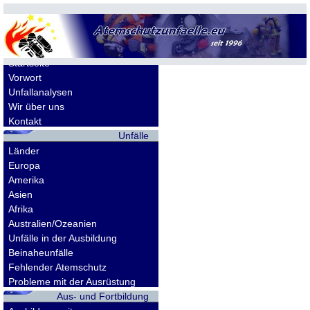
Allgemeines
Startseite
Vorwort
Unfallanalysen
Wir über uns
Kontakt
Unfälle
Länder
Europa
Amerika
Asien
Afrika
Australien/Ozeanien
Unfälle in der Ausbildung
Beinaheunfälle
Fehlender Atemschutz
Probleme mit der Ausrüstung
Aus- und Fortbildung