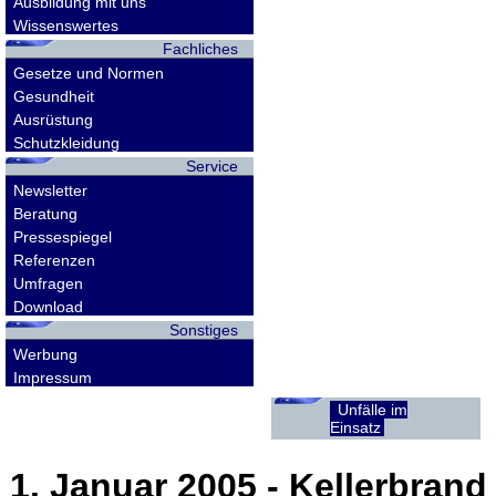
Ausbildung mit uns
Wissenswertes
Fachliches
Gesetze und Normen
Gesundheit
Ausrüstung
Schutzkleidung
Service
Newsletter
Beratung
Pressespiegel
Referenzen
Umfragen
Download
Sonstiges
Werbung
Impressum
Unfälle im
Einsatz
1. Januar 2005
- Kellerbrand