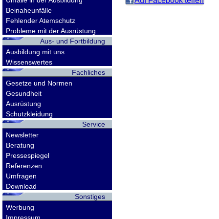
Unfälle in der Ausbildung
Auf Facebook teilen
Beinaheunfälle
Fehlender Atemschutz
Probleme mit der Ausrüstung
Aus- und Fortbildung
Ausbildung mit uns
Wissenswertes
Fachliches
Gesetze und Normen
Gesundheit
Ausrüstung
Schutzkleidung
Service
Newsletter
Beratung
Pressespiegel
Referenzen
Umfragen
Download
Sonstiges
Werbung
Impressum