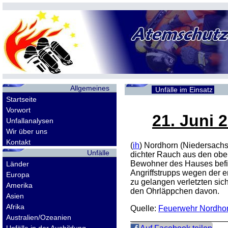
Allgemeines
Unfälle im Einsatz
Startseite
Vorwort
21. Juni 
Unfallanalysen
Wir über uns
Kontakt
(
ih
) Nordhorn (Niedersachs
Unfälle
dichter Rauch aus den obe
Bewohner des Hauses befin
Länder
Angriffstrupps wegen der 
Europa
zu gelangen verletzten sic
Amerika
den Ohrläppchen davon.
Asien
Afrika
Quelle:
Feuerwehr Nordho
Australien/Ozeanien