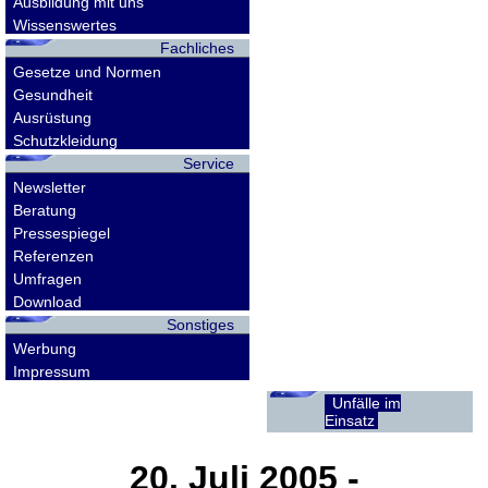
Ausbildung mit uns
Wissenswertes
Fachliches
Gesetze und Normen
Gesundheit
Ausrüstung
Schutzkleidung
Service
Newsletter
Beratung
Pressespiegel
Referenzen
Umfragen
Download
Sonstiges
Werbung
Impressum
Unfälle im
Einsatz
20. Juli 2005
-