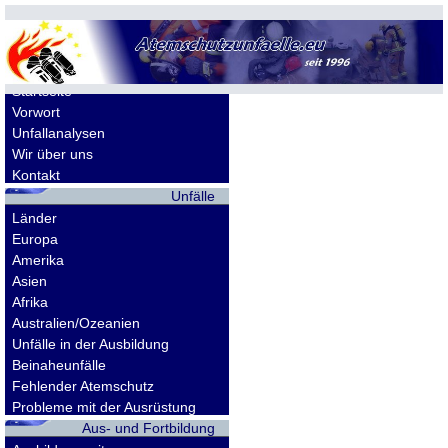
Allgemeines
Startseite
Vorwort
Unfallanalysen
Wir über uns
Kontakt
Unfälle
Länder
Europa
Amerika
Asien
Afrika
Australien/Ozeanien
Unfälle in der Ausbildung
Beinaheunfälle
Fehlender Atemschutz
Probleme mit der Ausrüstung
Aus- und Fortbildung