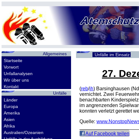
Allgemeines
Unfälle im Einsatz
Startseite
Vorwort
27. Dez
Unfallanalysen
Wir über uns
Kontakt
(
reb
/
ih
) Barsinghausen (Nd
Unfälle
vernichtet. Zwei Feuerwehr
benachbarten Kinderspielz
Länder
im angrenzenden Spielware
Europa
konnten verletzt gerettet 
Amerika
Asien
Quelle:
www.NonstopNews
Afrika
Australien/Ozeanien
Auf Facebook teilen