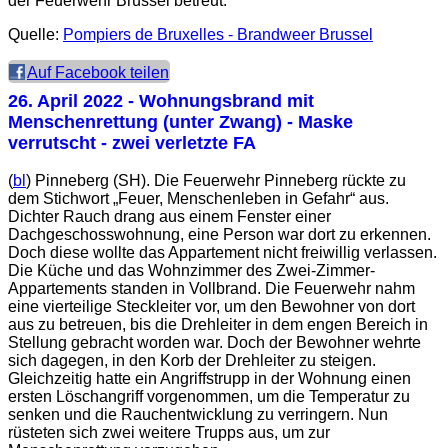
der Feuerwehr Brüssel betreut.
Quelle:
Pompiers de Bruxelles - Brandweer Brussel
Auf Facebook teilen
26. April 2022
- Wohnungsbrand mit
Menschenrettung (unter Zwang) - Maske
verrutscht - zwei verletzte FA
(
bl
) Pinneberg (SH). Die Feuerwehr Pinneberg rückte zu
dem Stichwort „Feuer, Menschenleben in Gefahr“ aus.
Dichter Rauch drang aus einem Fenster einer
Dachgeschosswohnung, eine Person war dort zu erkennen.
Doch diese wollte das Appartement nicht freiwillig verlassen.
Die Küche und das Wohnzimmer des Zwei-Zimmer-
Appartements standen in Vollbrand. Die Feuerwehr nahm
eine vierteilige Steckleiter vor, um den Bewohner von dort
aus zu betreuen, bis die Drehleiter in dem engen Bereich in
Stellung gebracht worden war. Doch der Bewohner wehrte
sich dagegen, in den Korb der Drehleiter zu steigen.
Gleichzeitig hatte ein Angriffstrupp in der Wohnung einen
ersten Löschangriff vorgenommen, um die Temperatur zu
senken und die Rauchentwicklung zu verringern. Nun
rüsteten sich zwei weitere Trupps aus, um zur