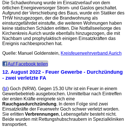
Die Schadwohnung wurde im Einsatzverlauf von dem
örtlichen Energieversorger Strom- und Gaslos geschaltet.
Aufgrund der Verschiebung des Baus, wurde ein Statiker des
THW hinzugezogen, der die Brandwohnung als
einsturzgefährdet einstufte, die weiteren Wohnungen haben
keine statischen Schäden erlitten. Die Notfallseelsorge des
Kirchenkreis Aurich wurde ebenfalls hinzugezogen, die mit
Nachbarn und prophylaktisch einigen Einsatzkräften das
Ereignis nachbesprochen hat.
Quelle: Manuel Goldenstein,
Kreisfeuerwehrverband Aurich
Auf Facebook teilen
12. August 2022
- Feuer Gewerbe - Durchzündung
- zwei verletzte FA
(
bl
) Goch (NRW). Gegen 15.30 Uhr ist ein Feuer in einem
Gewerbebetrieb ausgebrochen. Unmittelbar nach Eintreffen
der ersten Kräfte ereignete sich eine
Rauchgasdurchzündung
. In deren Folge sind zwei
Einsatzkräfte der Feuerwehr Goch schwer verletzt worden.
Sie erlitten
Verbrennungen
, Lebensgefahr besteht nicht.
Beide wurden mit Rettungshubschraubern in Spezialkliniken
transportiert.