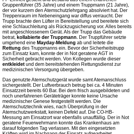
Gruppenführer (35 Jahre) und einem Truppmann (21 Jahre),
der vor kurzem den Atemschutzlehrgang absolviert hat. Der
Treppenraum im Nebeneingang war diffus verraucht. Der
Trupp brachte den Lüfter in Bereitstellung und bereitete sich
eine Schlauchleitung als Rückzugsicherung vor. Alles bereits
mit angeschlossenem Gerät. Als der Trupp das Gebäude
betrat,
kollabierte der Truppmann
. Der Truppführer setzte
umgehend eine
Mayday-Meldung
ab und leitete die
Rettung
des Truppmanns ein. Bevor der Sicherheitstrupp
zum Einsatz kam, konnte der in Not geratene AGT in
Sicherheit gebracht werden. Von Kollegen wurde dieser
entkleidet
und dem bereitstehenden Rettungsdienst zur
medizinischen Versorgung übergeben.
Das genutzte Atemschutzgerät wurde samt Atemanschluss
sichergestellt. Der Luftverbrauch betrug bei ca. 4 Minuten
Einsatzzeit bereits 60 Bar. Bei dem frisch ausgebildeten und
noch unerfahrenen Geräteträger konnte keine Ursache
medizinischer Genese festgestellt werden. Die
Atemschutztechnik wies, nach Überprüfung in der
Atemschutzwerkstatt, keinen Defekt auf. Die CO-HB-
Messung am Einsatzort war ebenfalls unauffällig. Der in Not
geratene Feuerwehrmann konnte das Krankenhaus am
darauf folgenden Tag verlassen. Mit den eingesetzten
Kräften wird im Nachgang der Einsatz aufgearbeitet.