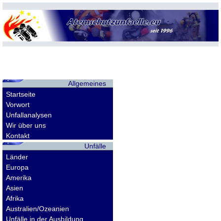
Allgemeines
Startseite
Vorwort
Unfallanalysen
Wir über uns
Kontakt
Unfälle
Länder
Europa
Amerika
Asien
Afrika
Australien/Ozeanien
Unfälle in der Ausbildung