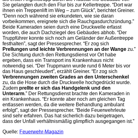
Sie gelangten durch den Flur bis zur Kellertreppe. “Dort war
ihnen ein Treppenlift im Weg – zum Glück”, berichtet Greiner.
“Denn noch während sie erkundeten, wie sie daran
vorbeikommen, ereignete sich die Rauchgasdurchzündung.”
Beide Kameraden seien durch eine Druckwelle erfasst
worden, die auch Dachziegel des Gebäudes abhob. “Der
Truppführer konnte sich noch am Geländer der Außentreppe
festhalten”, sagt der Pressesprecher. “Er zog sich
Prellungen und leichte Verbrennungen an der Wange
zu.”
Die Sichtung durch den Rettungsdienst vor Ort habe
ergeben, dass ein Transport ins Krankenhaus nicht
notwendig sei. “Der Truppmann wurde rund 6 Meter bis vor
das Haus geschleudert”, erzählt Greiner. “Er zog sich
Verbrennungen zweiten Grades an den Unterschenkel
zu, da die Hose durch die Druckwelle hochgedrückt wurde.
Zudem
prellte er sich das Handgelenk und den
Unterarm
.” Der Rettungsdienst brachte den Kameraden in
ein Krankenhaus. “Er konnte aber noch am gleichen Tag
entlassen werden, da die weitere Behandlung ambulant
erfolgt”, sagt der Pressesprecher. “Beide Feuerwehrleute
sind sehr erfahren. Das hat sicherlich dazu beigetragen,
dass der Unfall verhältnismäßig glimpflich ausgegangen ist.”
Quelle:
Feuerwehr-Magazin