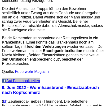
Menschenrettung vorzugehen.
Die drei Atemschutz-Trupps führten den Bewohner
schließlich unter Zwang aus dem Gebäude und übergaben
ihn an die Polizei. Dabei wehrte sich der Mann massiv und
schlug zwei Feuerwehrleuten ins Gesicht. Bei einer
Einsatzkraft verrutschte dabei die Atemschutzmaske, sodass
sie Rauchgase einatmete.
Beide Kameraden transportierte der Rettungsdienst in ein
Krankenhaus. Einer konnte das Krankenhaus noch am
selben Tag mit
leichten Verletzungen
wieder verlassen. Der
Feuerwehrmann mit der
Rauchgasintoxikation
musste über
Nacht bleiben. „Beiden Einsatzkräften geht es mittlerweile
den Umständen entsprechend gut“, berichtet der
Pressesprecher.
Quelle:
Feuerwehr-Magazin
Auf Facebook teilen
9. Juni 2022
- Wohnhausbrand - Einsatzabbruch
nach Kopfschmerz
(
bl
) Zeulenroda-Triebes (Thüringen). Die betroffene
Feuerwehr wurde um 9:14 Uhr zu einem Wohnhausbrand in