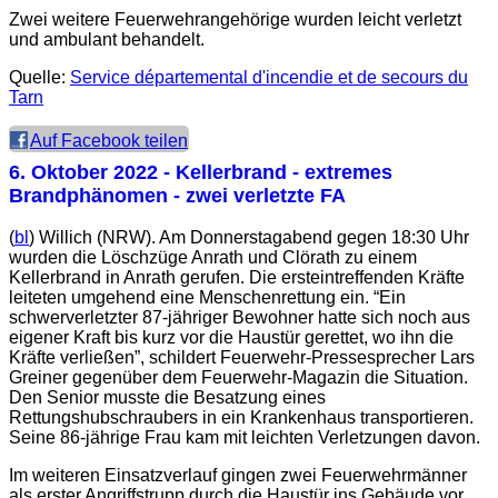
Zwei weitere Feuerwehrangehörige wurden leicht verletzt
und ambulant behandelt.
Quelle:
Service départemental d'incendie et de secours du
Tarn
Auf Facebook teilen
6. Oktober 2022
- Kellerbrand - extremes
Brandphänomen - zwei verletzte FA
(
bl
) Willich (NRW). Am Donnerstagabend gegen 18:30 Uhr
wurden die Löschzüge Anrath und Clörath zu einem
Kellerbrand in Anrath gerufen. Die ersteintreffenden Kräfte
leiteten umgehend eine Menschenrettung ein. “Ein
schwerverletzter 87-jähriger Bewohner hatte sich noch aus
eigener Kraft bis kurz vor die Haustür gerettet, wo ihn die
Kräfte verließen”, schildert Feuerwehr-Pressesprecher Lars
Greiner gegenüber dem Feuerwehr-Magazin die Situation.
Den Senior musste die Besatzung eines
Rettungshubschraubers in ein Krankenhaus transportieren.
Seine 86-jährige Frau kam mit leichten Verletzungen davon.
Im weiteren Einsatzverlauf gingen zwei Feuerwehrmänner
als erster Angriffstrupp durch die Haustür ins Gebäude vor.