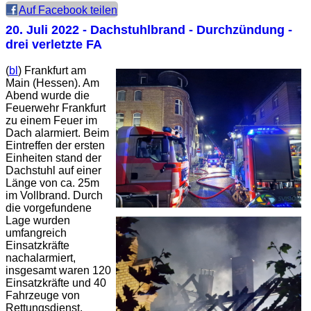
Auf Facebook teilen
20. Juli 2022
- Dachstuhlbrand - Durchzündung -
drei verletzte FA
(
bl
) Frankfurt am
Main (Hessen). Am
Abend wurde die
Feuerwehr Frankfurt
zu einem Feuer im
Dach alarmiert. Beim
Eintreffen der ersten
Einheiten stand der
Dachstuhl auf einer
Länge von ca. 25m
im Vollbrand. Durch
die vorgefundene
Lage wurden
umfangreich
Einsatzkräfte
nachalarmiert,
insgesamt waren 120
Einsatzkräfte und 40
Fahrzeuge von
Rettungsdienst,