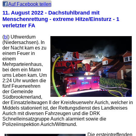
Auf Facebook teilen
11. August 2022
- Dachstuhlbrand mit
Menschenrettung - extreme Hitze/Einsturz - 1
verletzter FA
(
bl
) Uthwerdum
(Niedersachsen). In
der Nacht kam es zu
einem Feuer in
einem
Mehrparteienhaus,
bei dem ein Mann
ums Leben kam. Um
2:24 Uhr wurden die
fünf Feuerwehren
der Gemeinde
Südbrookmerland,
der Einsatzleitwagen II der Kreisfeuerwehr Aurich, welcher in
Middels stationiert ist, der Rettungsdienst des Landkreises
Aurich mit diversen Fahrzeugen und die DRK
Schnelleinsatzgruppe Aurich alarmiert sowie die
Polizeiinspektion Aurich/Wittmund.
Die ersteintreffenden