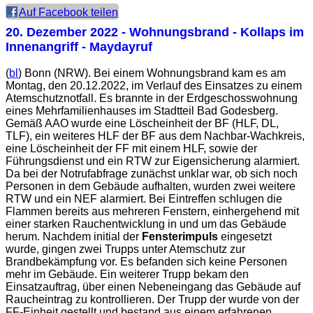
Auf Facebook teilen
20. Dezember 2022
- Wohnungsbrand - Kollaps im
Innenangriff - Maydayruf
(
bl
) Bonn (NRW). Bei einem Wohnungsbrand kam es am
Montag, den 20.12.2022, im Verlauf des Einsatzes zu einem
Atemschutznotfall. Es brannte in der Erdgeschosswohnung
eines Mehrfamilienhauses im Stadtteil Bad Godesberg.
Gemäß AAO wurde eine Löscheinheit der BF (HLF, DL,
TLF), ein weiteres HLF der BF aus dem Nachbar-Wachkreis,
eine Löscheinheit der FF mit einem HLF, sowie der
Führungsdienst und ein RTW zur Eigensicherung alarmiert.
Da bei der Notrufabfrage zunächst unklar war, ob sich noch
Personen in dem Gebäude aufhalten, wurden zwei weitere
RTW und ein NEF alarmiert. Bei Eintreffen schlugen die
Flammen bereits aus mehreren Fenstern, einhergehend mit
einer starken Rauchentwicklung in und um das Gebäude
herum. Nachdem initial der
Fensterimpuls
eingesetzt
wurde, gingen zwei Trupps unter Atemschutz zur
Brandbekämpfung vor. Es befanden sich keine Personen
mehr im Gebäude. Ein weiterer Trupp bekam den
Einsatzauftrag, über einen Nebeneingang das Gebäude auf
Raucheintrag zu kontrollieren. Der Trupp der wurde von der
FF-Einheit gestellt und bestand aus einem erfahrenen