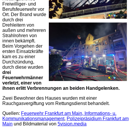
Freiwilliger- und
Berufsfeuerwehr vor
Ort. Der Brand wurde
durch drei
Drehleitern von
außen und mehreren
Strahlrohren von
innen bekämpft.
Beim Vorgehen der
ersten Einsatzkräfte
kam es zu einer
Durchzündung,
durch diese wurden
drei
Feuerwehrmänner
verletzt, einer von
ihnen erlitt Verbrennungen an beiden Handgelenken.
Zwei Bewohner des Hauses wurden mit einer
Rauchgasvergiftung vom Rettungsdienst behandelt.
Quellen:
Feuerwehr Frankfurt am Main, Informations- u.
Kommunikationsmanagement
,
Polizeipräsidium Frankfurt am
Main
und Bildmaterial von
5vision.media