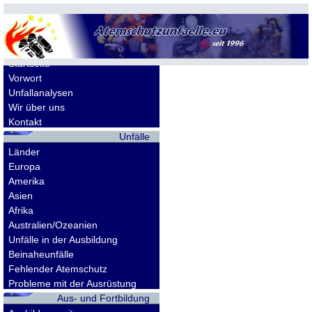
Allgemeines
Startseite
Vorwort
Unfallanalysen
Wir über uns
Kontakt
Unfälle
Länder
Europa
Amerika
Asien
Afrika
Australien/Ozeanien
Unfälle in der Ausbildung
Beinaheunfälle
Fehlender Atemschutz
Probleme mit der Ausrüstung
Aus- und Fortbildung