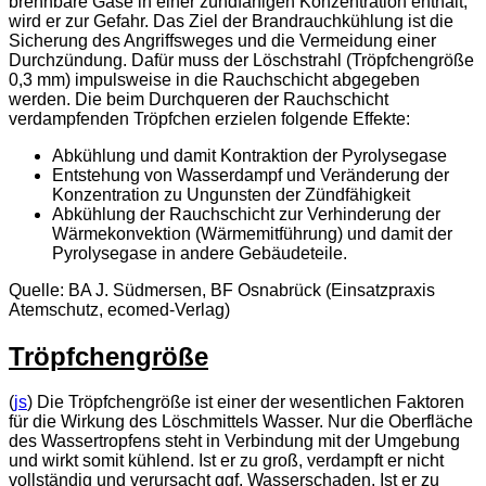
brennbare Gase in einer zündfähigen Konzentration enthält,
wird er zur Gefahr. Das Ziel der Brandrauchkühlung ist die
Sicherung des Angriffsweges und die Vermeidung einer
Durchzündung. Dafür muss der Löschstrahl (Tröpfchengröße
0,3 mm) impulsweise in die Rauchschicht abgegeben
werden. Die beim Durchqueren der Rauchschicht
verdampfenden Tröpfchen erzielen folgende Effekte:
Abkühlung und damit Kontraktion der Pyrolysegase
Entstehung von Wasserdampf und Veränderung der
Konzentration zu Ungunsten der Zündfähigkeit
Abkühlung der Rauchschicht zur Verhinderung der
Wärmekonvektion (Wärmemitführung) und damit der
Pyrolysegase in andere Gebäudeteile.
Quelle: BA J. Südmersen, BF Osnabrück (Einsatzpraxis
Atemschutz, ecomed-Verlag)
Tröpfchengröße
(
js
) Die Tröpfchengröße ist einer der wesentlichen Faktoren
für die Wirkung des Löschmittels Wasser. Nur die Oberfläche
des Wassertropfens steht in Verbindung mit der Umgebung
und wirkt somit kühlend. Ist er zu groß, verdampft er nicht
vollständig und verursacht ggf. Wasserschaden. Ist er zu