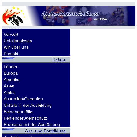
Allgemeines
Startseite
Vorwort
Unfallanalysen
Wir über uns
Kontakt
Unfälle
Länder
Europa
Amerika
Asien
Afrika
Australien/Ozeanien
Unfälle in der Ausbildung
Beinaheunfälle
Fehlender Atemschutz
Probleme mit der Ausrüstung
Aus- und Fortbildung