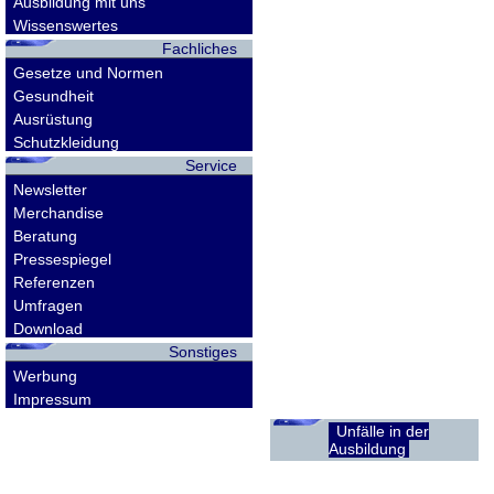
Ausbildung mit uns
Wissenswertes
Fachliches
Gesetze und Normen
Gesundheit
Ausrüstung
Schutzkleidung
Service
Newsletter
Merchandise
Beratung
Pressespiegel
Referenzen
Umfragen
Download
Sonstiges
Werbung
Impressum
Unfälle in der
Ausbildung