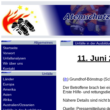
Allgemeines
Unfälle in der Ausbild
Startseite
Vorwort
11. Juni
Unfallanalysen
Wir über uns
Kontakt
Unfälle
Länder
(
ih
) Grundhof-Bönstrup (Sc
Europa
Der Betroffene brach bei 
Amerika
Erste Hilfe- und rettungsd
Asien
Afrika
Nähere Details sind nicht 
Australien/Ozeanien
Quelle: Pressemitteilung d