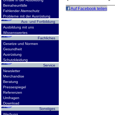
Unfälle in der Ausbildung
Beinaheunfälle
Auf Facebook teilen
Fehlender Atemschutz
Probleme mit der Ausrüstung
Aus- und Fortbildung
Ausbildung mit uns
Wissenswertes
Fachliches
Gesetze und Normen
Gesundheit
Ausrüstung
Schutzkleidung
Service
Newsletter
Merchandise
Beratung
Pressespiegel
Referenzen
Umfragen
Download
Sonstiges
Werbung