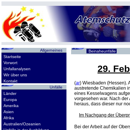
Allgemeines
Beinaheunfälle
Startseite
Vorwort
29. Feb
Unfallanalysen
Wir über uns
Kontakt
(
ar
) Wiesbaden (Hessen). 
Unfälle
austretende Chemikalien 
eines Kesselwagens aufgef
Länder
vorgesehen war. Nach der 
Europa
heraus, dass dieser nur no
Amerika
Asien
Im Nachgang der Überprü
Afrika
Australien/Ozeanien
Bei der Arbeit auf der Obe