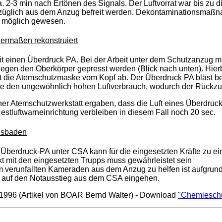
. 2-3 min nach Ertönen des Signals. Der Luftvorrat war bis zu 
rzüglich aus dem Anzug befreit werden. Dekontaminationsmaßna
r möglich gewesen.
dermaßen rekonstruiert
eit einen Überdruck PA. Bei der Arbeit unter dem Schutzanzug
gegen den Oberkörper gepresst werden (Blick nach unten). Hier
die Atemschutzmaske vom Kopf ab. Der Überdruck PA bläst bei d
te den ungewöhnlich hohen Luftverbrauch, wodurch der Rückzu
er Atemschutzwerkstatt ergaben, dass die Luft eines Überdruck
estluftwarneinrichtung verbleiben in diesem Fall noch 20 sec.
esbaden
Überdruck-PA unter
CSA
kann für die eingesetzten Kräfte zu e
kt mit den eingesetzten Trupps muss gewährleistet sein
m verunfallten Kameraden aus dem Anzug zu helfen ist aufgru
 auf den Notausstieg aus dem CSA eingehen.
/1996 (Artikel von BOAR Bernd Walter) - Download
"Chemieschu