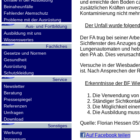
Unfälle in der Ausbildung
und erreichte den Boden ca
Beinaheunfälle
zusätzlichen Kräften unve
Kontaminierung nicht meh
Fehlender Atemschutz
Probleme mit der Ausrüstung
Der Unfall wurde folgen
Aus- und Fortbildung
Ausbildung mit uns
Der FA trug bei seiner Arb
Wissenswertes
Sichtfenster des Anzuges 
Fachliches
Lungenautomaten und hebt 
Gesetze und Normen
den PA ab. Dies verursach
Gesundheit
Versuche in der Wiesbaden
Ausrüstung
ist. Nach Ansprechen der R
Schutzkleidung
Service
Erkenntnisse der BF Wi
Newsletter
Beratung
Die Verwendung von 
Pressespiegel
Ständiger Sichtkonta
Referenzen
Die Möglichkeit eine
Die Ausbildung muss
Umfragen
Download
Quelle: Florian Hessen 05
Sonstiges
Werbung
Auf Facebook teilen
Impressum