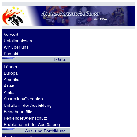
Allgemeines
Startseite
Vorwort
Unfallanalysen
Wir über uns
Kontakt
Unfälle
Länder
Europa
Amerika
Asien
Afrika
Australien/Ozeanien
Unfälle in der Ausbildung
Beinaheunfälle
Fehlender Atemschutz
Probleme mit der Ausrüstung
Aus- und Fortbildung