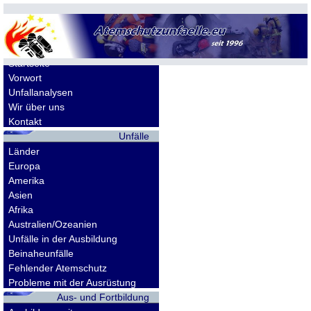
Allgemeines
Startseite
Vorwort
Unfallanalysen
Wir über uns
Kontakt
Unfälle
Länder
Europa
Amerika
Asien
Afrika
Australien/Ozeanien
Unfälle in der Ausbildung
Beinaheunfälle
Fehlender Atemschutz
Probleme mit der Ausrüstung
Aus- und Fortbildung