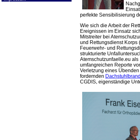
Nachga
Einsat
perfekte Sensibilisierung d
Wie sich die Arbeit der Ret
Ereignissen im Einsatz sich
Mitstreiter bei Atemschutz
und Rettungsdienst Korps 
Feuerwehr- und Rettungsdi
strukturierte Unfallunter
Atemschutzunfaelle.eu als 
umfangreichen Reporte von 
Verletzung eines Übenden 
fordernden
Dachstuhlbran
CGDIS, eigenständige Unte