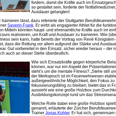
fordern, damit die Kräfte auch im Einsatzgesc
so gestaltet sein, forderte der Notfallmedizin
Ausdauer gelangten!
trainieren lässt, dazu referierte der Stuttgarter Berufsfeuerwe
iner
Severin Frank
. Er wirbt als engagierter Athlet für die funkti
en Mitteln könnten haupt- und ehrenamtliche Kräfte auch im ein
urs realisieren, um Kraft und Ausdauer zu trainieren. Wie (übe
tness sein kann, hatte bereits der Vortrag von René Königstein 
htet, dass die Rettung vor allem aufgrund der Stärke und Ausdau
ar. Gut vorbereitet in den Einsatz, sicher wieder heraus – der 
ch auch an dieser Stelle überdeutlich.
Wie sich Einsatzkräfte gegen körperliche Bel
können, war nur ein Aspekt der Präsentatione
steht’s um die mentale Fitness? „Stehe still u
der Merkspruch ist im Feuerwehrwesen etablie
außergewöhnliche Möglichkeit, den Fokus zu t
fokussierungsfähig zu bleiben, bietet das in F
aussieht wie eine große Holzbox zum Durchkri
Ausbildungskonzept rund um das Stressman
Welche Rolle dabei eine große Holzbox spielt
genannt, erläuterte der Zürcher Berufsfeuerw
Trainer
Jonas Kohler
. Er hat sich, gemeinsam