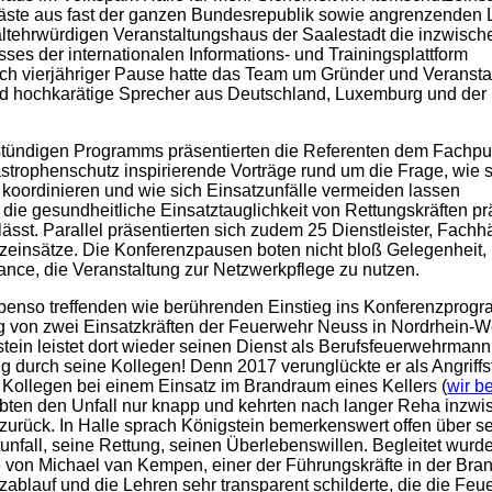
ste aus fast der ganzen Bundesrepublik sowie angrenzenden 
altehrwürdigen Veranstaltungshaus der Saalestadt die inzwisch
ses der internationalen Informations- und Trainingsplattform
ch vierjähriger Pause hatte das Team um Gründer und Veransta
nd hochkarätige Sprecher aus Deutschland, Luxemburg und der
stündigen Programms präsentierten die Referenten dem Fachp
trophenschutz inspirierende Vorträge rund um die Frage, wie s
koordinieren und wie sich Einsatzunfälle vermeiden lassen
die gesundheitliche Einsatztauglichkeit von Rettungskräften pr
lässt. Parallel präsentierten sich zudem 25 Dienstleister, Fach
insätze. Die Konferenzpausen boten nicht bloß Gelegenheit, mi
nce, die Veranstaltung zur Netzwerkpflege zu nutzen.
enso treffenden wie berührenden Einstieg ins Konferenzprogra
g von zwei Einsatzkräften der Feuerwehr Neuss in Nordrhein-W
tein leistet dort wieder seinen Dienst als Berufsfeuerwehrman
g durch seine Kollegen! Denn 2017 verunglückte er als Angriffs
Kollegen bei einem Einsatz im Brandraum eines Kellers (
wir b
bten den Unfall nur knapp und kehrten nach langer Reha inzwi
 zurück. In Halle sprach Königstein bemerkenswert offen über s
unfall, seine Rettung, seinen Überlebenswillen. Begleitet wurde
von Michael van Kempen, einer der Führungskräfte in der Bran
zablauf und die Lehren sehr transparent schilderte, die die Fe