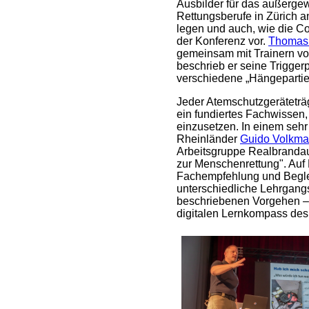
Ausbilder für das außergew
Rettungsberufe in Zürich 
legen und auch, wie die C
der Konferenz vor.
Thomas
gemeinsam mit Trainern von
beschrieb er seine Trigger
verschiedene „Hängepartien
Jeder Atemschutzgeräteträg
ein fundiertes Fachwissen,
einzusetzen. In einem sehr
Rheinländer
Guido Volkma
Arbeitsgruppe Realbrandau
zur Menschenrettung". Auf
Fachempfehlung und Begleitm
unterschiedliche Lehrgang
beschriebenen Vorgehen – w
digitalen Lernkompass des