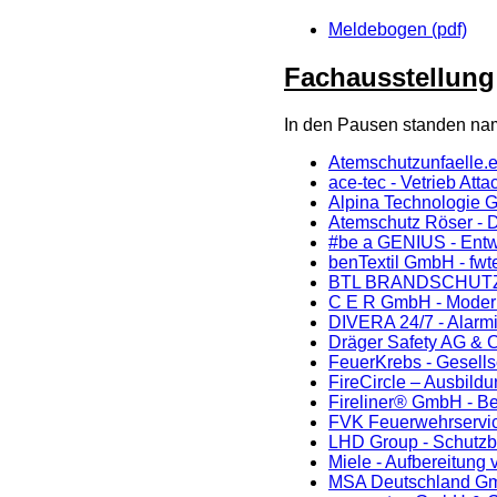
Meldebogen (pdf)
Fachausstellung
In den Pausen standen namh
Atemschutzunfaelle.e
ace-tec - Vetrieb At
Alpina Technologie 
Atemschutz Röser - D
#be a GENIUS - Entw
benTextil GmbH - fw
BTL BRANDSCHUTZ T
C E R GmbH - Moder
DIVERA 24/7 - Alarm
Dräger Safety AG & 
FeuerKrebs - Gesells
FireCircle – Ausbildu
Fireliner® GmbH - B
FVK Feuerwehrservic
LHD Group - Schutzb
Miele - Aufbereitung
MSA Deutschland Gm