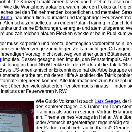
öhnliche Konzept qualifizieren lassen und bietet mit diesen nu
an. Wie die Workshops ablaufen, warum sie den Fokus auf die e
oaches bei den Teilnehmenden körperlichen und mentalen Stress
 Kuhn
, hauptberuflich Journalist und langjähriger Feuerwehr
 Atemschutzunfaelle.eu, an einem Pafari-Training in Zürich t
punkte und seine Erfahrungen, energie- und atemluftsparend We
“ und zahlreichen blauen Flecken weckte er beim Publikum weit
er muss körperlich und mental bestmöglich vorbereitet sein, be
 um seine Werkzeuge zur richtigen Zeit am richtigen Ort ange
 lebendigen Vortrag, nicht weit weg von einer guten Büttenrede,
r
Impulse. Besser gesagt einen Impuls, den Fensterimpuls. Als 
sbildung im Land NRW lenkte der den Blick auf die Taktik "B
 Basis US-amerikanischer Erkenntnisse hat die Arbeitsgruppe e
aterial erarbeitet, mit deren Hilfe Ausbilder die Taktik proble
sformate integrieren können. Alle Informationen zum Konzept u
eit über den vieldiskutierten Fensterimpuls hinaus – finden si
 Instituts der Feuerwehren NRW.
Wie Guido Volkmar ist auch
Lars Seeger
, der 
des Konferenztages, als Trainer im Team Atems
Trainings als auch in seinem Vortrag Erfahru
ein. Thema seines Vortrags in Halle: „Wie übe
jeder Atemschutzgeräteträger regelmäßig ste
der Partner nicht mehr auffindbar ist? Gerade