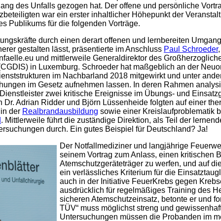
ng des Unfalls gezogen hat. Der offene und persönliche Vortr
zbeteiligten war ein erster inhaltlicher Höhepunkt der Veranstal
es Publikums für die folgenden Vorträge.
tungskräfte durch einen derart offenen und lernbereiten Umgang 
erer gestalten lässt, präsentierte im Anschluss
Paul Schroeder
unfaelle.eu und mittlerweile Generaldirektor des Großherzoglic
(CGDIS) in Luxemburg. Schroeder hat maßgeblich an der Neuor
enststrukturen im Nachbarland 2018 mitgewirkt und unter and
suchungen im Gesetz aufnehmen lassen. In deren Rahmen analysi
Dienstleister zwei kritische Ereignisse im Übungs- und Einsat
Dr. Adrian Ridder und Björn Lüssenheide folgten auf einer th
in der
Realbrandausbildung
sowie einer Kreislaufproblematik b
d
. Mittlerweile führt die zuständige Direktion, als Teil der lerne
rsuchungen durch. Ein gutes Beispiel für Deutschland? Ja!
Der Notfallmediziner und langjährige Feuerwe
seinem Vortrag zum Anlass, einen kritischen B
Atemschutzgeräteträger zu werfen, und auf di
ein verlässliches Kriterium für die Einsatztaugl
auch in der Initiative FeuerKrebs gegen Kreb
ausdrücklich für regelmäßiges Training des Her
sicheren Atemschutzeinsatz, betonte er und f
TÜV“ muss möglichst streng und gewissenhaft 
Untersuchungen müssen die Probanden im med