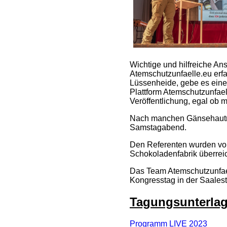
Wichtige und hilfreiche An
Atemschutzunfaelle.eu erfa
Lüssenheide, gebe es eine 
Plattform Atemschutzunfae
Veröffentlichung, egal ob 
Nach manchen Gänsehautmom
Samstagabend.
Den Referenten wurden von 
Schokoladenfabrik überreic
Das Team Atemschutzunfael
Kongresstag in der Saalesta
Tagungsunterla
Programm LIVE 2023