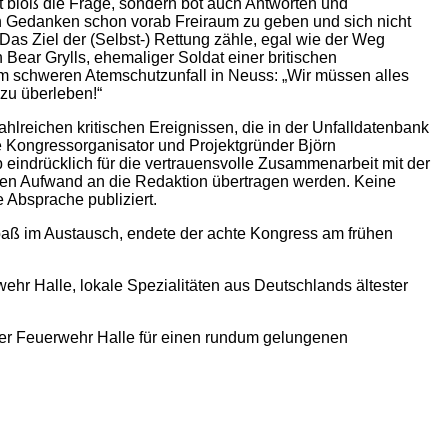
cht bloß die Frage, sondern bot auch Antworten und
en Gedanken schon vorab Freiraum zu geben und sich nicht
as Ziel der (Selbst-) Rettung zähle, egal wie der Weg
Bear Grylls, ehemaliger Soldat einer britischen
m schweren Atemschutzunfall in Neuss: „Wir müssen alles
 zu überleben!“
ahlreichen kritischen Ereignissen, die in der Unfalldatenbank
nte Kongressorganisator und Projektgründer Björn
b eindrücklich für die vertrauensvolle Zusammenarbeit mit der
en Aufwand an die Redaktion übertragen werden. Keine
 Absprache publiziert.
paß im Austausch, endete der achte Kongress am frühen
hr Halle, lokale Spezialitäten aus Deutschlands ältester
der Feuerwehr Halle für einen rundum gelungenen