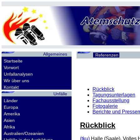
Allgemeines
Referenzen
Startseite
Vorwort
Unfallanalysen
Wir über uns
Kontakt
Rückblick
Unfälle
Tagungsunterlagen
Fachausstellung
Länder
Fotogalerie
Europa
Berichte und Presse
Amerika
Asien
Rückblick
Afrika
Australien/Ozeanien
(tku)
Halle (Saale). Volles 