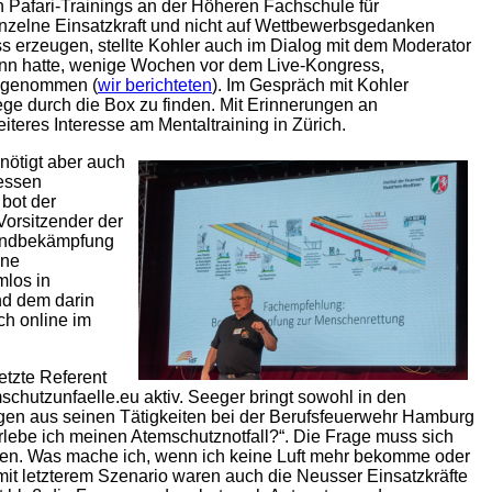
n Pafari-Trainings an der Höheren Fachschule für
inzelne Einsatzkraft und nicht auf Wettbewerbsgedanken
 erzeugen, stellte Kohler auch im Dialog mit dem Moderator
mann hatte, wenige Wochen vor dem Live-Kongress,
eilgenommen (
wir berichteten
). Im Gespräch mit Kohler
ge durch die Box zu finden. Mit Erinnerungen an
eres Interesse am Mentaltraining in Zürich.
nötigt aber auch
messen
 bot der
Vorsitzender der
randbekämpfung
ine
mlos in
nd dem darin
ch online im
letzte Referent
chutzunfaelle.eu aktiv. Seeger bringt sowohl in den
ngen aus seinen Tätigkeiten bei der Berufsfeuerwehr Hamburg
rlebe ich meinen Atemschutznotfall?“. Die Frage muss sich
llen. Was mache ich, wenn ich keine Luft mehr bekomme oder
 mit letzterem Szenario waren auch die Neusser Einsatzkräfte