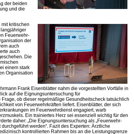
ag der beiden
tung und die
mit kritischen
, langjähriger
hen Feuerwehr-
ganisation der
erem auch
erte auch
zgeschehen. Die
ermischen
ei einem stark
nden Organisation
hrmann Frank Eisenblätter nahm die vorgestellten Vorfälle in
lick auf die Eignungsuntersuchung für
e Frage, ob dieser regelmäßige Gesundheitscheck tatsächlich
ichkeit von Feuerwehrkräften liefert. Eisenblätter, der sich
serkrankungen im Feuerwehrdienst engagiert, warb
zmuskels. Ein trainiertes Herz sei essenziell wichtig für den
orderte daher: „Die Eignungsuntersuchung als „Feuerwehr-
durchgeführt werden“. Fazit des Experten: Ärztliche
izinisch kontrollierten Rahmen bis an die Leistungsgrenze