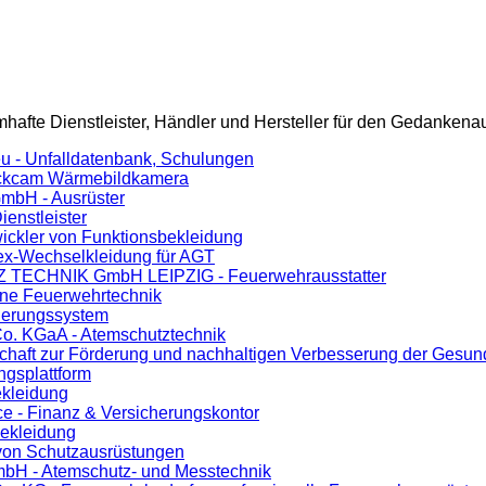
afte Dienstleister, Händler und Hersteller für den Gedankenau
u - Unfalldatenbank, Schulungen
tackcam Wärmebildkamera
GmbH - Ausrüster
ienstleister
ickler von Funktionsbekleidung
tex-Wechselkleidung für AGT
ECHNIK GmbH LEIPZIG - Feuerwehrausstatter
ne Feuerwehrtechnik
ierungssystem
Co. KGaA - Atemschutztechnik
chaft zur Förderung und nachhaltigen Verbesserung der Gesun
ngsplattform
ekleidung
e - Finanz & Versicherungskontor
ekleidung
 von Schutzausrüstungen
bH - Atemschutz- und Messtechnik