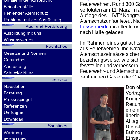
Unfälle in der Ausbildung
Feuerwehren. Rund 300 Gä
Beinaheunfälle
verfolgten am 11. März im 
Fehlender Atemschutz
Auflage des „LIVE“ Kongres
Probleme mit der Ausrüstung
Atemschutzunfaelle.eu. Na
Aus- und Fortbildung
Lüssenheide
exzellente u
nach Halle geladen.
Ausbildung mit uns
Wissenswertes
Im Rahmen eines gut acht
Fachliches
aus Feuerwehren und Katas
Gesetze und Normen
Atemschutzeinsätze sicher 
Gesundheit
beziehungsweise, wie sich 
feststellen und verbessern 
Ausrüstung
Feuerwehr- und Atemschutze
Schutzkleidung
zahlreichen Gästen die Cha
Service
Newsletter
Den eb
Beratung
Vortra
Königs
Pressespiegel
Rettun
Referenzen
einem 
Umfragen
überle
Download
Alltag
Sonstiges
Dienst
Bühne 
Werbung
Einsat
Impressum