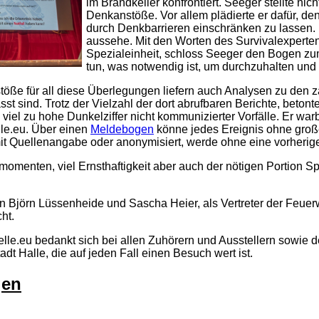
im Brandkeller konfrontiert. Seeger stellte ni
Denkanstöße. Vor allem plädierte er dafür, d
durch Denkbarrieren einschränken zu lassen. D
aussehe. Mit den Worten des Survivalexperten 
Spezialeinheit, schloss Seeger den Bogen zu
tun, was notwendig ist, um durchzuhalten und
stöße für all diese Überlegungen liefern auch Analysen zu den z
sst sind. Trotz der Vielzahl der dort abrufbaren Berichte, beto
viel zu hohe Dunkelziffer nicht kommunizierter Vorfälle. Er war
lle.eu. Über einen
Meldebogen
könne jedes Ereignis ohne groß
mit Quellenangabe oder anonymisiert, werde ohne eine vorherige
enten, viel Ernsthaftigkeit aber auch der nötigen Portion S
Björn Lüssenheide und Sascha Heier, als Vertreter der Feuerwe
ht.
le.eu bedankt sich bei allen Zuhörern und Ausstellern sowie 
dt Halle, die auf jeden Fall einen Besuch wert ist.
gen