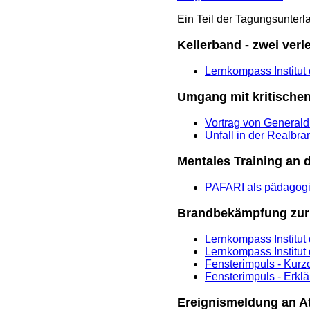
Ein Teil der Tagungsunterla
Kellerband - zwei verl
Lernkompass Institut
Umgang mit kritische
Vortrag von Generald
Unfall in der Realbr
Mentales Training an 
PAFARI als pädagog
Brandbekämpfung zur
Lernkompass Institu
Lernkompass Institut
Fensterimpuls - Kurzc
Fensterimpuls - Erkl
Ereignismeldung an A