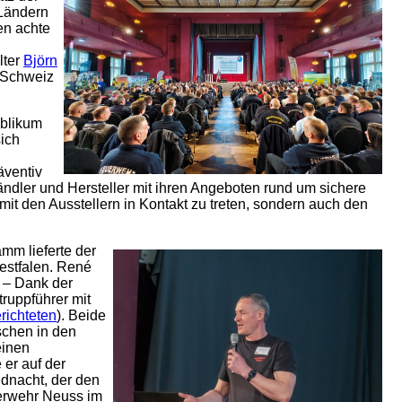
Ländern
en achte
lter
Björn
 Schweiz
ublikum
ich
äventiv
händler und Hersteller mit ihren Angeboten rund um sichere
t den Ausstellern in Kontakt zu treten, sondern auch den
mm lieferte der
estfalen. René
n – Dank der
truppführer mit
erichteten
). Beide
schen in den
einen
 er auf der
dnacht, der den
uerwehr Neuss im