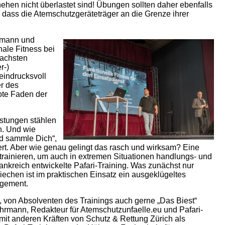
hehen nicht überlastet sind! Übungen sollten daher ebenfalls
er, dass die Atemschutzgeräteträger an die Grenze ihrer
hrmann und
onale Fitness bei
fachsten
r-)
eindrucksvoll
er des
rote Faden der
astungen stählen
n. Und wie
nd sammle Dich“,
rt. Aber wie genau gelingt das rasch und wirksam? Eine
rainieren, um auch in extremen Situationen handlungs- und
rankreich entwickelte Pafari-Training. Was zunächst nur
echen ist im praktischen Einsatz ein ausgeklügeltes
agement.
, von Absolventen des Trainings auch gerne „Das Biest“
ehrmann, Redakteur für Atemschutzunfaelle.eu und Pafari-
 mit anderen Kräften von Schutz & Rettung Zürich als