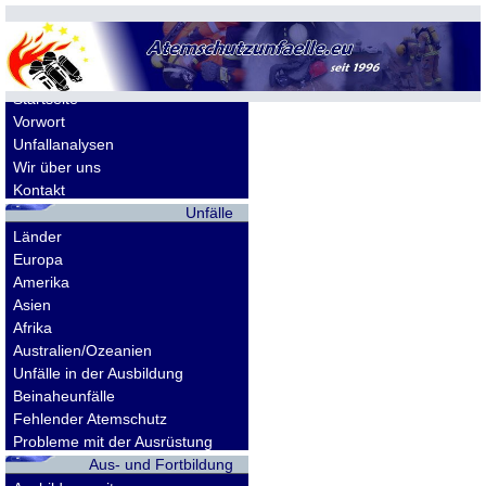
Allgemeines
Startseite
Vorwort
Unfallanalysen
Wir über uns
Kontakt
Unfälle
Länder
Europa
Amerika
Asien
Afrika
Australien/Ozeanien
Unfälle in der Ausbildung
Beinaheunfälle
Fehlender Atemschutz
Probleme mit der Ausrüstung
Aus- und Fortbildung