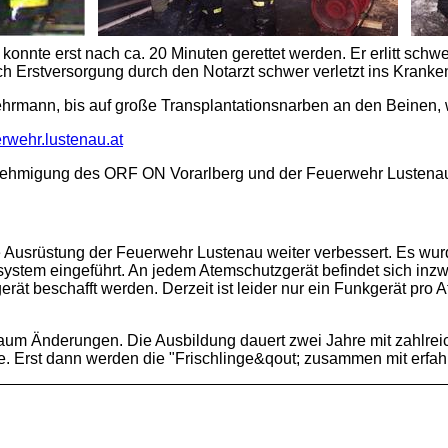
 konnte erst nach ca. 20 Minuten gerettet werden. Er erlitt s
 Erstversorgung durch den Notarzt schwer verletzt ins Kranken
ehrmann, bis auf große Transplantationsnarben an den Beinen, 
rwehr.lustenau.at
enehmigung des ORF ON Vorarlberg und der Feuerwehr Lustena
 Ausrüstung der Feuerwehr Lustenau weiter verbessert. Es wurd
em eingeführt. An jedem Atemschutzgerät befindet sich inzwisch
rät beschafft werden. Derzeit ist leider nur ein Funkgerät pro
kaum Änderungen. Die Ausbildung dauert zwei Jahre mit zahlr
. Erst dann werden die "Frischlinge&qout; zusammen mit erfa