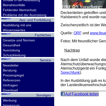
Unfälle in der Ausbildung
Beinaheunfälle
Fehlender Atemschutz
Deckenteilen getroffen und
Probleme mit der Ausrüstung
Halsbereich und wurde nach
Aus- und Fortbildung
Zwischenzeitlich ist der W
Ausbildung mit uns
Wissenswertes
Quelle:
ORF
und
www.feue
Fachliches
Gesetze und Normen
Fotos: Mit freundlicher G
Gesundheit
Ausrüstung
Nachtrag
Schutzkleidung
Nach dem Unfall wurde die
Service
Atemschutzüberwachungssyst
Newsletter
Atemschutzgerät ein Funkge
Beratung
Sprechfunk
).
Pressespiegel
Referenzen
In der Ausbildung gab es 
der Landesfeuerwehrschule
Umfragen
Download
Auf Facebook teilen
Sonstiges
Werbung
Impressum