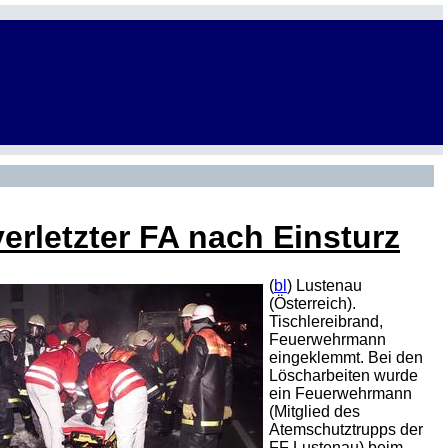
verletzter FA nach Einsturz
(
bl
) Lustenau
(Österreich).
Tischlereibrand,
Feuerwehrmann
eingeklemmt. Bei den
Löscharbeiten wurde
ein Feuerwehrmann
(Mitglied des
Atemschutztrupps der
FF Lustenau) beim