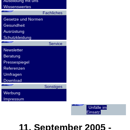
Ausbildung mit uns
Wissenswertes
Fachliches
Gesetze und Normen
Gesundheit
Ausrüstung
Schutzkleidung
Service
Newsletter
Beratung
Pressespiegel
Referenzen
Umfragen
Download
Sonstiges
Werbung
Impressum
Unfälle im
Einsatz
11. September 2005
-