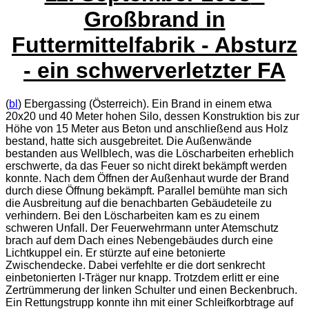
Großbrand in
Futtermittelfabrik - Absturz
- ein schwerverletzter FA
(
bl
) Ebergassing (Österreich). Ein Brand in einem etwa
20x20 und 40 Meter hohen Silo, dessen Konstruktion bis zur
Höhe von 15 Meter aus Beton und anschließend aus Holz
bestand, hatte sich ausgebreitet. Die Außenwände
bestanden aus Wellblech, was die Löscharbeiten erheblich
erschwerte, da das Feuer so nicht direkt bekämpft werden
konnte. Nach dem Öffnen der Außenhaut wurde der Brand
durch diese Öffnung bekämpft. Parallel bemühte man sich
die Ausbreitung auf die benachbarten Gebäudeteile zu
verhindern. Bei den Löscharbeiten kam es zu einem
schweren Unfall. Der Feuerwehrmann unter Atemschutz
brach auf dem Dach eines Nebengebäudes durch eine
Lichtkuppel ein. Er stürzte auf eine betonierte
Zwischendecke. Dabei verfehlte er die dort senkrecht
einbetonierten I-Träger nur knapp. Trotzdem erlitt er eine
Zertrümmerung der linken Schulter und einen Beckenbruch.
Ein Rettungstrupp konnte ihn mit einer Schleifkorbtrage auf