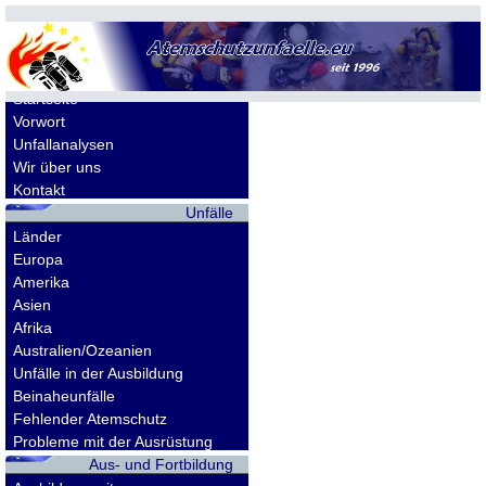
Allgemeines
Startseite
Vorwort
Unfallanalysen
Wir über uns
Kontakt
Unfälle
Länder
Europa
Amerika
Asien
Afrika
Australien/Ozeanien
Unfälle in der Ausbildung
Beinaheunfälle
Fehlender Atemschutz
Probleme mit der Ausrüstung
Aus- und Fortbildung