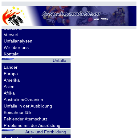
Allgemeines
Startseite
Vorwort
Unfallanalysen
Wir über uns
Kontakt
Unfälle
Länder
Europa
Amerika
Asien
Afrika
Australien/Ozeanien
Unfälle in der Ausbildung
Beinaheunfälle
Fehlender Atemschutz
Probleme mit der Ausrüstung
Aus- und Fortbildung