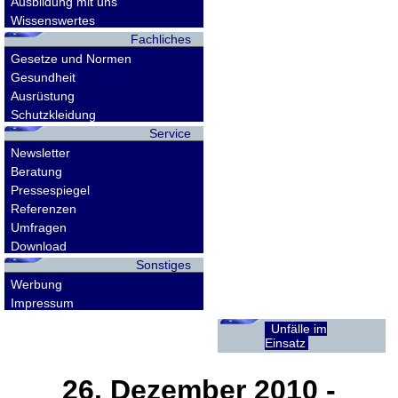
Ausbildung mit uns
Wissenswertes
Fachliches
Gesetze und Normen
Gesundheit
Ausrüstung
Schutzkleidung
Service
Newsletter
Beratung
Pressespiegel
Referenzen
Umfragen
Download
Sonstiges
Werbung
Impressum
Unfälle im
Einsatz
26. Dezember 2010
-