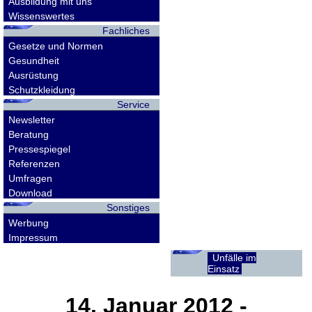
Ausbildung mit uns
Wissenswertes
Fachliches
Gesetze und Normen
Gesundheit
Ausrüstung
Schutzkleidung
Service
Newsletter
Beratung
Pressespiegel
Referenzen
Umfragen
Download
Sonstiges
Werbung
Impressum
Unfälle im
Einsatz
14. Januar 2012
-