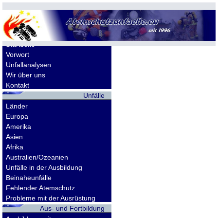
Allgemeines
Startseite
Vorwort
Unfallanalysen
Wir über uns
Kontakt
Unfälle
Länder
Europa
Amerika
Asien
Afrika
Australien/Ozeanien
Unfälle in der Ausbildung
Beinaheunfälle
Fehlender Atemschutz
Probleme mit der Ausrüstung
Aus- und Fortbildung