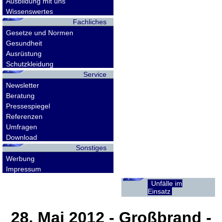
Ausbildung mit uns
Wissenswertes
Fachliches
Gesetze und Normen
Gesundheit
Ausrüstung
Schutzkleidung
Service
Newsletter
Beratung
Pressespiegel
Referenzen
Umfragen
Download
Sonstiges
Werbung
Impressum
Unfälle im
Einsatz
28. Mai 2012
- Großbrand -