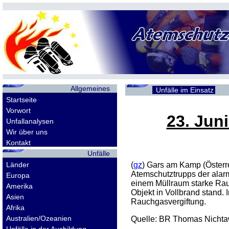
Allgemeines
Unfälle im Einsatz
Startseite
Vorwort
23. Jun
Unfallanalysen
Wir über uns
Kontakt
Unfälle
Länder
(
gz
) Gars am Kamp (Österr
Atemschutztrupps der alarm
Europa
einem Müllraum starke Rau
Amerika
Objekt in Vollbrand stand
Asien
Rauchgasvergiftung.
Afrika
Australien/Ozeanien
Quelle: BR Thomas Nichta