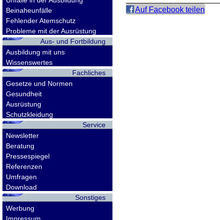
Unfälle in der Ausbildung
Auf Facebook teilen
Beinaheunfälle
Fehlender Atemschutz
Probleme mit der Ausrüstung
Aus- und Fortbildung
Ausbildung mit uns
Wissenswertes
Fachliches
Gesetze und Normen
Gesundheit
Ausrüstung
Schutzkleidung
Service
Newsletter
Beratung
Pressespiegel
Referenzen
Umfragen
Download
Sonstiges
Werbung
Impressum