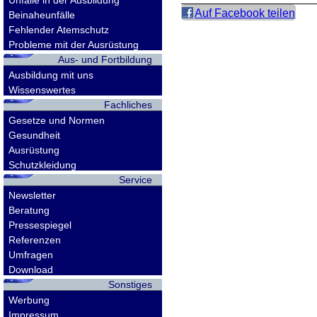
Unfälle in der Ausbildung
Auf Facebook teilen
Beinaheunfälle
Fehlender Atemschutz
Probleme mit der Ausrüstung
Aus- und Fortbildung
Ausbildung mit uns
Wissenswertes
Fachliches
Gesetze und Normen
Gesundheit
Ausrüstung
Schutzkleidung
Service
Newsletter
Beratung
Pressespiegel
Referenzen
Umfragen
Download
Sonstiges
Werbung
Impressum