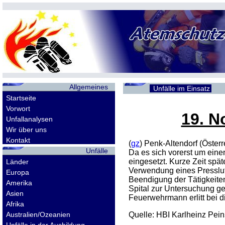
Allgemeines
Unfälle im Einsatz
Startseite
Vorwort
19. N
Unfallanalysen
Wir über uns
Kontakt
(
gz
) Penk-Altendorf (Öste
Unfälle
Da es sich vorerst um ein
eingesetzt. Kurze Zeit sp
Länder
Verwendung eines Pressluf
Europa
Beendigung der Tätigkeite
Amerika
Spital zur Untersuchung ge
Asien
Feuerwehrmann erlitt bei 
Afrika
Australien/Ozeanien
Quelle: HBI Karlheinz Pei