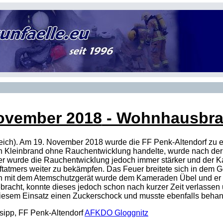
ovember 2018
- Wohnhausbran
rreich). Am 19. November 2018 wurde die FF Penk-Altendorf zu
en Kleinbrand ohne Rauchentwicklung handelte, wurde nach d
äter wurde die Rauchentwicklung jedoch immer stärker und der
tatmers weiter zu bekämpfen. Das Feuer breitete sich in dem G
n mit dem Atemschutzgerät wurde dem Kameraden Übel und er füh
bracht, konnte dieses jedoch schon nach kurzer Zeit verlassen
diesem Einsatz einen Zuckerschock und musste ebenfalls behan
nsipp, FF Penk-Altendorf
AFKDO Gloggnitz