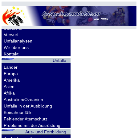
Allgemeines
Startseite
Vorwort
Unfallanalysen
Wir über uns
Kontakt
Unfälle
Länder
Europa
Amerika
Asien
Afrika
Australien/Ozeanien
Unfälle in der Ausbildung
Beinaheunfälle
Fehlender Atemschutz
Probleme mit der Ausrüstung
Aus- und Fortbildung