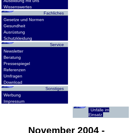
Ausbildung mit uns
Wissenswertes
Fachliches
Gesetze und Normen
Gesundheit
Ausrüstung
Schutzkleidung
Service
Newsletter
Beratung
Pressespiegel
Referenzen
Umfragen
Download
Sonstiges
Werbung
Impressum
Unfälle im
Einsatz
November 2004 -