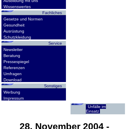
Ausbildung mit uns
Wissenswertes
Fachliches
Gesetze und Normen
Gesundheit
Ausrüstung
Schutzkleidung
Service
Newsletter
Beratung
Pressespiegel
Referenzen
Umfragen
Download
Sonstiges
Werbung
Impressum
Unfälle im
Einsatz
28. November 2004
-