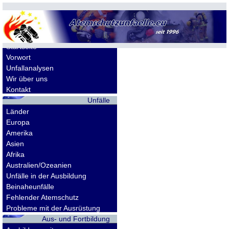
Allgemeines
Startseite
Vorwort
Unfallanalysen
Wir über uns
Kontakt
Unfälle
Länder
Europa
Amerika
Asien
Afrika
Australien/Ozeanien
Unfälle in der Ausbildung
Beinaheunfälle
Fehlender Atemschutz
Probleme mit der Ausrüstung
Aus- und Fortbildung