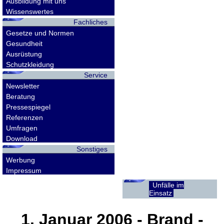
Ausbildung mit uns
Wissenswertes
Fachliches
Gesetze und Normen
Gesundheit
Ausrüstung
Schutzkleidung
Service
Newsletter
Beratung
Pressespiegel
Referenzen
Umfragen
Download
Sonstiges
Werbung
Impressum
Unfälle im
Einsatz
1. Januar 2006
- Brand -