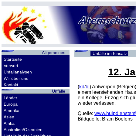
Allgemeines
Unfälle im Einsatz
Startseite
Vorwort
12. J
Unfallanalysen
Wir über uns
Kontakt
(
kd
/
bl
) Antwerpen (Belgien
Unfälle
einem leerstehenden Haus f
ein Kollege. Er zog sich g
Länder
wieder verlassen.
Europa
Amerika
Quelle:
www.hulpdienstenf
Asien
Bildquelle: Bram Boelens
Afrika
Australien/Ozeanien