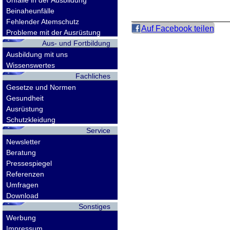
Unfälle in der Ausbildung
Beinaheunfälle
Fehlender Atemschutz
Auf Facebook teilen
Probleme mit der Ausrüstung
Aus- und Fortbildung
Ausbildung mit uns
Wissenswertes
Fachliches
Gesetze und Normen
Gesundheit
Ausrüstung
Schutzkleidung
Service
Newsletter
Beratung
Pressespiegel
Referenzen
Umfragen
Download
Sonstiges
Werbung
Impressum