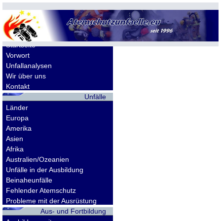
Allgemeines
Startseite
Vorwort
Unfallanalysen
Wir über uns
Kontakt
Unfälle
Länder
Europa
Amerika
Asien
Afrika
Australien/Ozeanien
Unfälle in der Ausbildung
Beinaheunfälle
Fehlender Atemschutz
Probleme mit der Ausrüstung
Aus- und Fortbildung