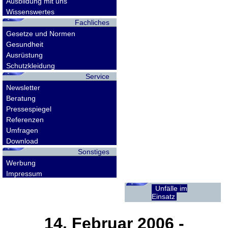
Ausbildung mit uns
Wissenswertes
Fachliches
Gesetze und Normen
Gesundheit
Ausrüstung
Schutzkleidung
Service
Newsletter
Beratung
Pressespiegel
Referenzen
Umfragen
Download
Sonstiges
Werbung
Impressum
Unfälle im
Einsatz
14. Februar 2006
-