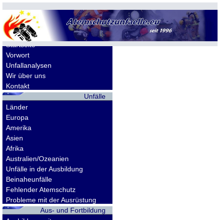
Allgemeines
Startseite
Vorwort
Unfallanalysen
Wir über uns
Kontakt
Unfälle
Länder
Europa
Amerika
Asien
Afrika
Australien/Ozeanien
Unfälle in der Ausbildung
Beinaheunfälle
Fehlender Atemschutz
Probleme mit der Ausrüstung
Aus- und Fortbildung