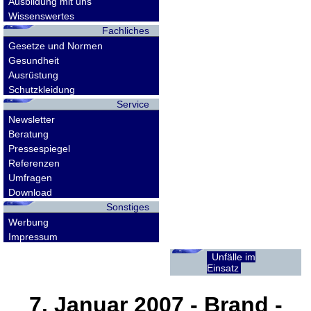
Ausbildung mit uns
Wissenswertes
Fachliches
Gesetze und Normen
Gesundheit
Ausrüstung
Schutzkleidung
Service
Newsletter
Beratung
Pressespiegel
Referenzen
Umfragen
Download
Sonstiges
Werbung
Impressum
Unfälle im
Einsatz
7. Januar 2007
- Brand -