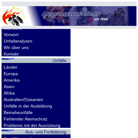
Allgemeines
Startseite
Vorwort
Unfallanalysen
Wir über uns
Kontakt
Unfälle
Länder
Europa
Amerika
Asien
Afrika
Australien/Ozeanien
Unfälle in der Ausbildung
Beinaheunfälle
Fehlender Atemschutz
Probleme mit der Ausrüstung
Aus- und Fortbildung