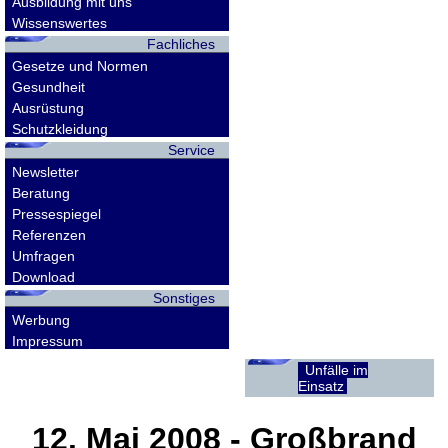
Ausbildung mit uns
Wissenswertes
Fachliches
Gesetze und Normen
Gesundheit
Ausrüstung
Schutzkleidung
Service
Newsletter
Beratung
Pressespiegel
Referenzen
Umfragen
Download
Sonstiges
Werbung
Impressum
Unfälle im
Einsatz
12. Mai 2008
- Großbrand