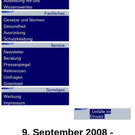
Ausbildung mit uns
Wissenswertes
Fachliches
Gesetze und Normen
Gesundheit
Ausrüstung
Schutzkleidung
Service
Newsletter
Beratung
Pressespiegel
Referenzen
Umfragen
Download
Sonstiges
Werbung
Impressum
Unfälle im
Einsatz
9. September 2008
-