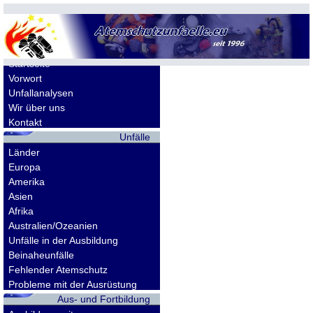
Allgemeines
Startseite
Vorwort
Unfallanalysen
Wir über uns
Kontakt
Unfälle
Länder
Europa
Amerika
Asien
Afrika
Australien/Ozeanien
Unfälle in der Ausbildung
Beinaheunfälle
Fehlender Atemschutz
Probleme mit der Ausrüstung
Aus- und Fortbildung