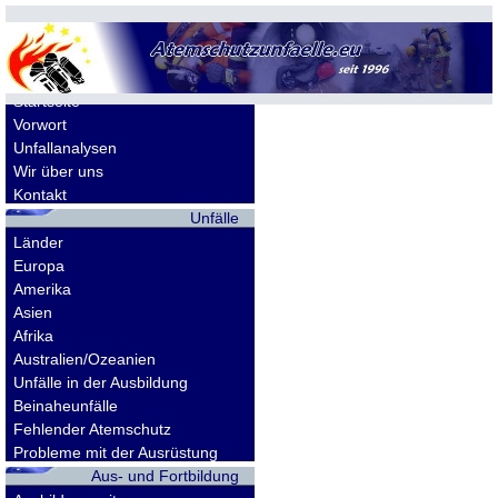
Allgemeines
Startseite
Vorwort
Unfallanalysen
Wir über uns
Kontakt
Unfälle
Länder
Europa
Amerika
Asien
Afrika
Australien/Ozeanien
Unfälle in der Ausbildung
Beinaheunfälle
Fehlender Atemschutz
Probleme mit der Ausrüstung
Aus- und Fortbildung