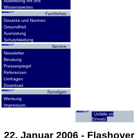
Ausbildung mit uns
Wissenswertes
Fachliches
Gesetze und Normen
Gesundheit
Ausrüstung
Schutzkleidung
Service
Newsletter
Beratung
Pressespiegel
Referenzen
Umfragen
Download
Sonstiges
Werbung
Impressum
Unfälle im
Einsatz
22. Januar 2006
- Flashover