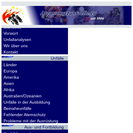
Allgemeines
Startseite
Vorwort
Unfallanalysen
Wir über uns
Kontakt
Unfälle
Länder
Europa
Amerika
Asien
Afrika
Australien/Ozeanien
Unfälle in der Ausbildung
Beinaheunfälle
Fehlender Atemschutz
Probleme mit der Ausrüstung
Aus- und Fortbildung