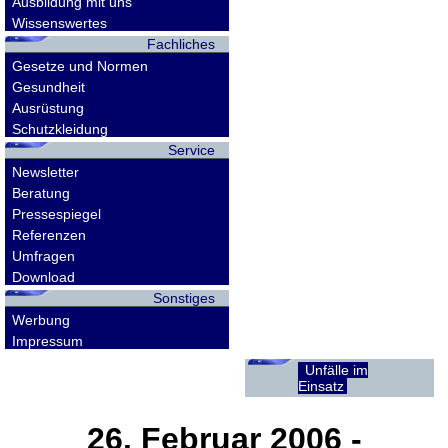
Ausbildung mit uns
Wissenswertes
Fachliches
Gesetze und Normen
Gesundheit
Ausrüstung
Schutzkleidung
Service
Newsletter
Beratung
Pressespiegel
Referenzen
Umfragen
Download
Sonstiges
Werbung
Impressum
Unfälle im
Einsatz
26. Februar 2006
-