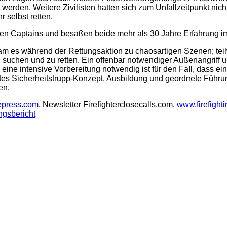
 werden. Weitere Zivilisten hatten sich zum Unfallzeitpunkt n
r selbst retten.
en Captains und besaßen beide mehr als 30 Jahre Erfahrung i
am es während der Rettungsaktion zu chaosartigen Szenen; teil
 suchen und zu retten. Ein offenbar notwendiger Außenangriff u
g eine intensive Vorbereitung notwendig ist für den Fall, dass e
ates Sicherheitstrupp-Konzept, Ausbildung und geordnete Führung
en.
epress.com
, Newsletter Firefighterclosecalls.com,
www.firefigh
gsbericht