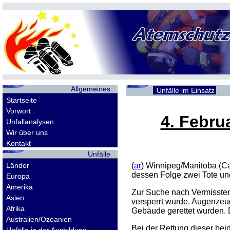
Allgemeines
Unfälle im Einsatz
Startseite
Vorwort
4. Febru
Unfallanalysen
Wir über uns
Kontakt
Unfälle
Länder
(
ar
) Winnipeg/Manitoba (C
dessen Folge zwei Tote und
Europa
Amerika
Zur Suche nach Vermisste
Asien
versperrt wurde. Augenzeu
Afrika
Gebäude gerettet wurden. 
Australien/Ozeanien
Bei der Rettung dieser be