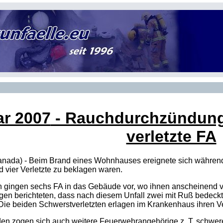
ar 2007
- Rauchdurchzündung -
verletzte FA
anada) - Beim Brand eines Wohnhauses ereignete sich während 
 vier Verletzte zu beklagen waren.
n gingen sechs FA in das Gebäude vor, wo ihnen anscheinend
gen berichteten, dass nach diesem Unfall zwei mit Ruß bedec
Die beiden Schwerstverletzten erlagen im Krankenhaus ihren V
iden zogen sich auch weitere Feuerwehrangehörige z. T. schwer