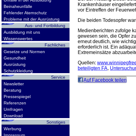
Unfälle in der Ausbildung
Krankenhäuser eingeliefert
Beinaheunfälle
vor Eintreffen der Feuerweh
Fehlender Atemschutz
Probleme mit der Ausrüstung
Die beiden Todesopfer war
Aus- und Fortbildung
Medienberichten zufolge k
Ausbildung mit uns
gewesen sein, die Opfer zu
Wissenswertes
erneut deutlich, wie wichti
Fachliches
erforderlich ist. Ein adäqu
Gesetze und Normen
Extremeinsätze abzuarbeit
Gesundheit
Quellen:
www.winnipegfre
Ausrüstung
beteiligten FA
,
Untersuchun
Schutzkleidung
Service
Auf Facebook teilen
Newsletter
Beratung
Pressespiegel
Referenzen
Umfragen
Download
Sonstiges
Werbung
Impressum