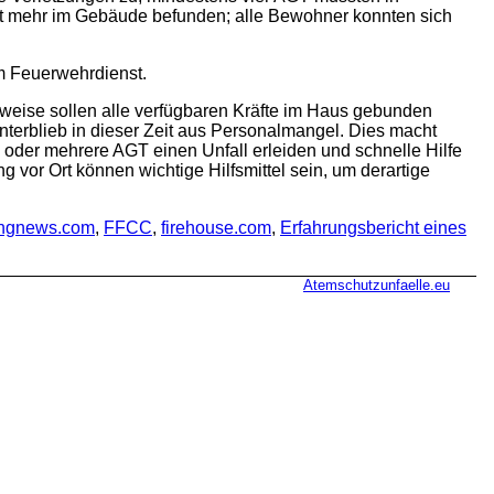
icht mehr im Gebäude befunden; alle Bewohner konnten sich
m Feuerwehrdienst.
weise sollen alle verfügbaren Kräfte im Haus gebunden
nterblieb in dieser Zeit aus Personalmangel. Dies macht
in oder mehrere AGT einen Unfall erleiden und schnelle Hilfe
 vor Ort können wichtige Hilfsmittel sein, um derartige
tingnews.com
,
FFCC
,
firehouse.com
,
Erfahrungsbericht eines
Atemschutzunfaelle.eu