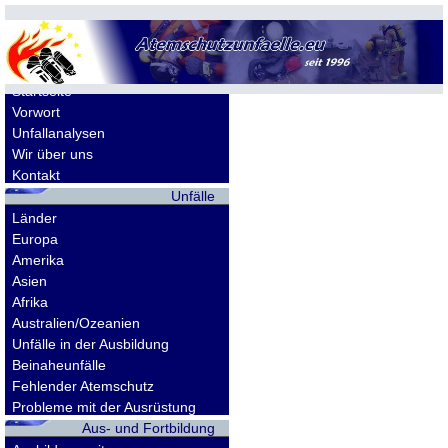
Allgemeines
Startseite
Vorwort
Unfallanalysen
Wir über uns
Kontakt
Unfälle
Länder
Europa
Amerika
Asien
Afrika
Australien/Ozeanien
Unfälle in der Ausbildung
Beinaheunfälle
Fehlender Atemschutz
Probleme mit der Ausrüstung
Aus- und Fortbildung