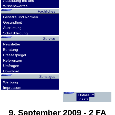
Ausbildung mit uns
Wissenswertes
Fachliches
Gesetze und Normen
Gesundheit
Ausrüstung
Schutzkleidung
Service
Newsletter
Beratung
Pressespiegel
Referenzen
Umfragen
Download
Sonstiges
Werbung
Impressum
Unfälle im
Einsatz
9. September 2009
- 2 FA