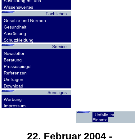
Ausbildung mit uns
Wissenswertes
Fachliches
Gesetze und Normen
Gesundheit
Ausrüstung
Schutzkleidung
Service
Newsletter
Beratung
Pressespiegel
Referenzen
Umfragen
Download
Sonstiges
Werbung
Impressum
Unfälle im
Einsatz
22. Februar 2004
-