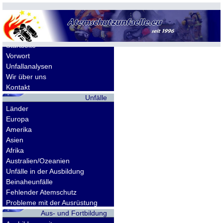
Allgemeines
Startseite
Vorwort
Unfallanalysen
Wir über uns
Kontakt
Unfälle
Länder
Europa
Amerika
Asien
Afrika
Australien/Ozeanien
Unfälle in der Ausbildung
Beinaheunfälle
Fehlender Atemschutz
Probleme mit der Ausrüstung
Aus- und Fortbildung