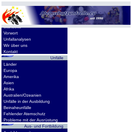
Allgemeines
Startseite
Vorwort
Unfallanalysen
Wir über uns
Kontakt
Unfälle
Länder
Europa
Amerika
Asien
Afrika
Australien/Ozeanien
Unfälle in der Ausbildung
Beinaheunfälle
Fehlender Atemschutz
Probleme mit der Ausrüstung
Aus- und Fortbildung