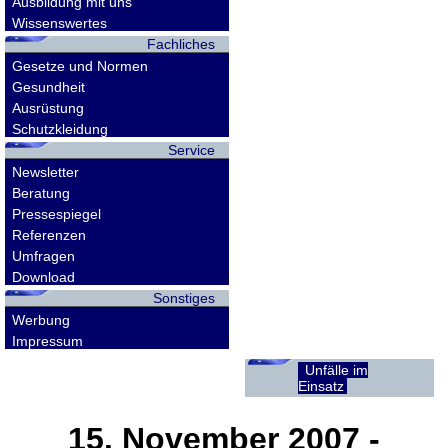
Ausbildung mit uns
Wissenswertes
Fachliches
Gesetze und Normen
Gesundheit
Ausrüstung
Schutzkleidung
Service
Newsletter
Beratung
Pressespiegel
Referenzen
Umfragen
Download
Sonstiges
Werbung
Impressum
Unfälle im
Einsatz
15. November 2007
-