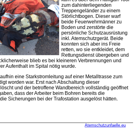
zum dahinterliegenden
Treppengeländer zu einem
Störlichtbogen. Dieser warf
beide Feuerwehrmänner zu
Boden und zerstörte die
persönliche Schutzausrüstung
inkl. Atemschutzgerät. Beide
konnten sich aber ins Freie
retten, wo sie entkleidet, dem
Rettungsdienst übergeben und
ücklicherweise blieb es bei kleineren Verbrennungen und
r Aufenthalt im Spital nötig wurde.
raufhin eine Starkstromleitung auf einer Metalltrasse zum
igt worden war. Erst nach Abschaltung dieser
öscht und der betroffene Wandbereich vollständig geöffnet
ben, dass der Arbeiter beim Bohren bereits die
die Sicherungen bei der Trafostation ausgelöst hätten.
Atemschutzunfaelle.eu