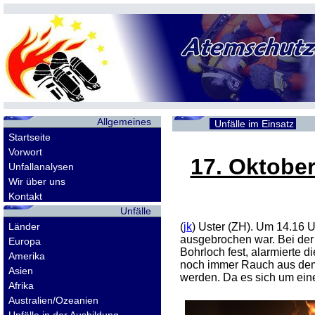
Allgemeines
Unfälle im Einsatz
Startseite
Vorwort
17. Oktobe
Unfallanalysen
Wir über uns
Kontakt
Unfälle
Länder
(
jk
) Uster (ZH). Um 14.16 
ausgebrochen war. Bei der
Europa
Bohrloch fest, alarmierte d
Amerika
noch immer Rauch aus dem 
Asien
werden. Da es sich um ein
Afrika
Australien/Ozeanien