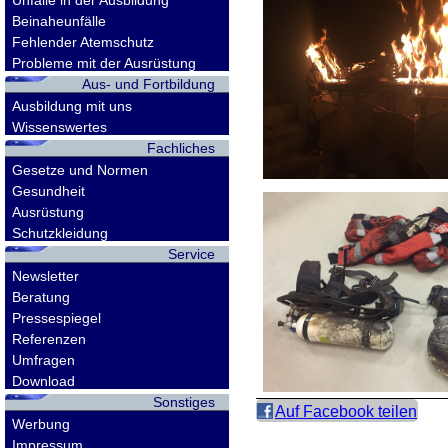
Unfälle in der Ausbildung
Beinaheunfälle
Fehlender Atemschutz
Probleme mit der Ausrüstung
Aus- und Fortbildung
Ausbildung mit uns
Wissenswertes
Fachliches
Gesetze und Normen
Gesundheit
Ausrüstung
Schutzkleidung
Service
Newsletter
Beratung
Pressespiegel
Referenzen
Umfragen
Download
Sonstiges
Auf Facebook teilen
Werbung
Impressum