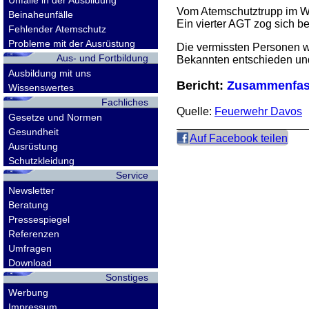
Unfälle in der Ausbildung
Vom Atemschutztrupp im We
Beinaheunfälle
Ein vierter AGT zog sich 
Fehlender Atemschutz
Probleme mit der Ausrüstung
Die vermissten Personen wu
Aus- und Fortbildung
Bekannten entschieden un
Ausbildung mit uns
Bericht:
Zusammenfass
Wissenswertes
Fachliches
Quelle:
Feuerwehr Davos
Gesetze und Normen
Gesundheit
Auf Facebook teilen
Ausrüstung
Schutzkleidung
Service
Newsletter
Beratung
Pressespiegel
Referenzen
Umfragen
Download
Sonstiges
Werbung
Impressum