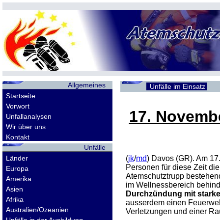
Allgemeines
Unfälle im Einsatz
Startseite
Vorwort
17. Novemb
Unfallanalysen
Wir über uns
Kontakt
Unfälle
Länder
(
jk
/
md
) Davos (GR). Am 17
Personen für diese Zeit d
Europa
Atemschutztrupp bestehend
Amerika
im Wellnessbereich behind
Asien
Durchzündung mit stark
Afrika
ausserdem einen Feuerwehrm
Australien/Ozeanien
Verletzungen und einer Rau