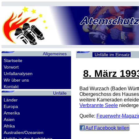
Allgemeines
Unfälle im Einsatz
Startseite
Vorwort
8. März 199
Unfallanalysen
Wir über uns
Kontakt
Bad Wurzach (Baden Württ
Unfälle
Obergeschoss des Hauses e
weitere Kameraden erleide
Länder
Verbrannte Seele
niederge
Europa
Amerika
Quelle:
Feuerwehr-Magazi
Asien
Afrika
Auf Facebook teilen
Australien/Ozeanien