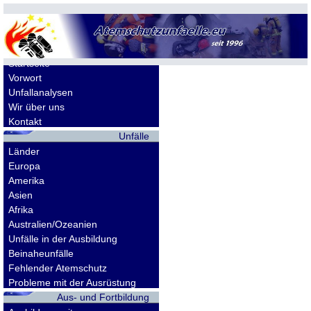
Allgemeines
Startseite
Vorwort
Unfallanalysen
Wir über uns
Kontakt
Unfälle
Länder
Europa
Amerika
Asien
Afrika
Australien/Ozeanien
Unfälle in der Ausbildung
Beinaheunfälle
Fehlender Atemschutz
Probleme mit der Ausrüstung
Aus- und Fortbildung