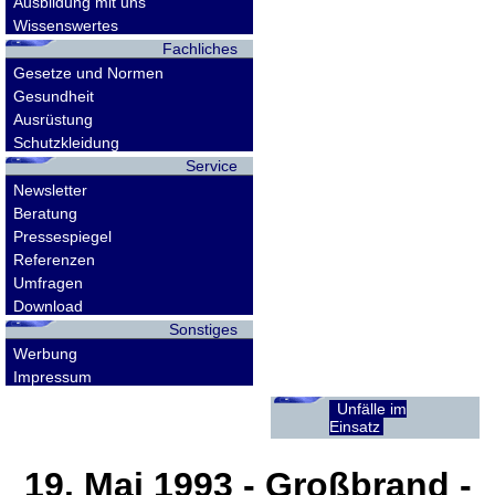
Ausbildung mit uns
Wissenswertes
Fachliches
Gesetze und Normen
Gesundheit
Ausrüstung
Schutzkleidung
Service
Newsletter
Beratung
Pressespiegel
Referenzen
Umfragen
Download
Sonstiges
Werbung
Impressum
Unfälle im
Einsatz
19. Mai 1993
- Großbrand -