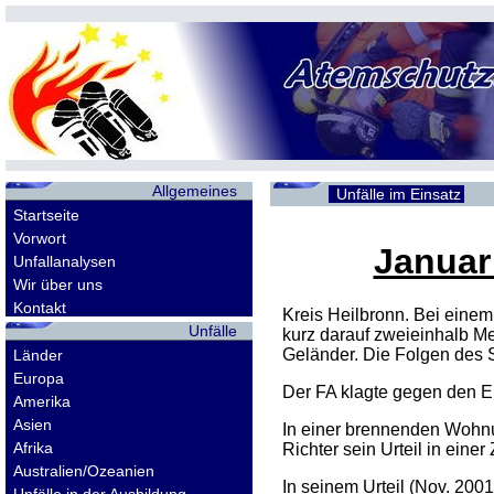
Allgemeines
Unfälle im Einsatz
Startseite
Vorwort
Januar 
Unfallanalysen
Wir über uns
Kontakt
Kreis Heilbronn. Bei eine
Unfälle
kurz darauf zweieinhalb Me
Geländer. Die Folgen des 
Länder
Europa
Der FA klagte gegen den Ei
Amerika
Asien
In einer brennenden Wohn
Afrika
Richter sein Urteil in einer 
Australien/Ozeanien
In seinem Urteil (Nov. 200