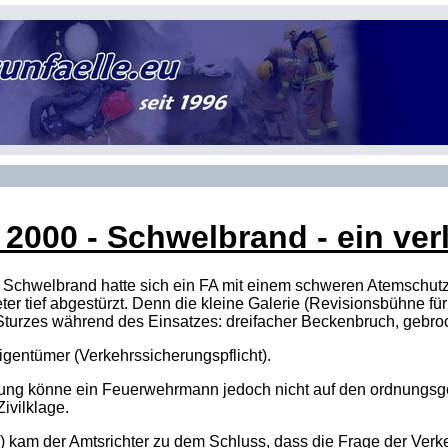
2000 - Schwelbrand - ein ver
m Schwelbrand hatte sich ein FA mit einem schweren Atemschut
ter tief abgestürzt. Denn die kleine Galerie (Revisionsbühne fü
Sturzes während des Einsatzes: dreifacher Beckenbruch, gebr
gentümer (Verkehrssicherungspflicht).
ung könne ein Feuerwehrmann jedoch nicht auf den ordnungs
Zivilklage.
1) kam der Amtsrichter zu dem Schluss, dass die Frage der Verk