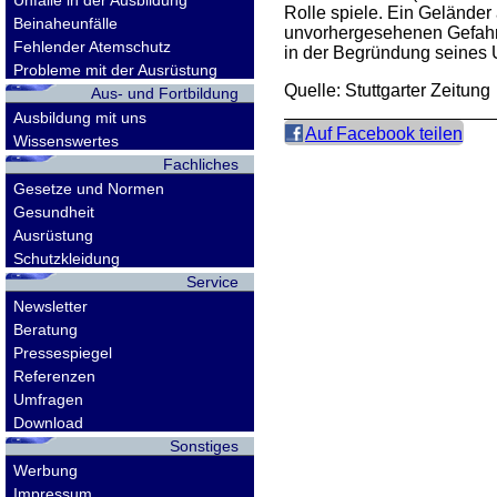
Unfälle in der Ausbildung
Rolle spiele. Ein Geländer
Beinaheunfälle
unvorhergesehenen Gefahren
Fehlender Atemschutz
in der Begründung seines 
Probleme mit der Ausrüstung
Quelle: Stuttgarter Zeitung
Aus- und Fortbildung
Ausbildung mit uns
Auf Facebook teilen
Wissenswertes
Fachliches
Gesetze und Normen
Gesundheit
Ausrüstung
Schutzkleidung
Service
Newsletter
Beratung
Pressespiegel
Referenzen
Umfragen
Download
Sonstiges
Werbung
Impressum