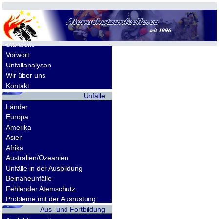
Allgemeines
Startseite
Vorwort
Unfallanalysen
Wir über uns
Kontakt
Unfälle
Länder
Europa
Amerika
Asien
Afrika
Australien/Ozeanien
Unfälle in der Ausbildung
Beinaheunfälle
Fehlender Atemschutz
Probleme mit der Ausrüstung
Aus- und Fortbildung