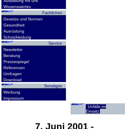
Ausbildung mit uns
Wissenswertes
Fachliches
Gesetze und Normen
Gesundheit
Ausrüstung
Schutzkleidung
Service
Newsletter
Beratung
Pressespiegel
Referenzen
Umfragen
Download
Sonstiges
Werbung
Impressum
Unfälle im
Einsatz
7. Juni 2001
-