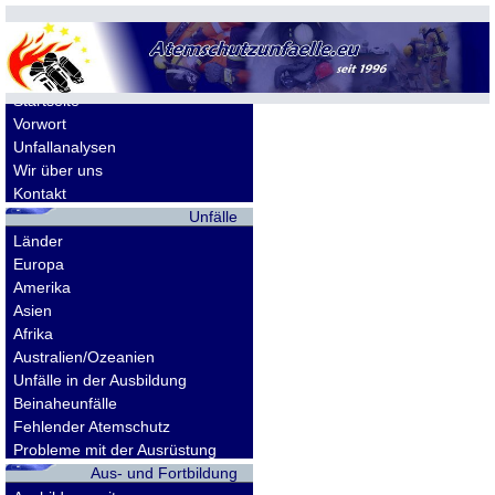
Allgemeines
Startseite
Vorwort
Unfallanalysen
Wir über uns
Kontakt
Unfälle
Länder
Europa
Amerika
Asien
Afrika
Australien/Ozeanien
Unfälle in der Ausbildung
Beinaheunfälle
Fehlender Atemschutz
Probleme mit der Ausrüstung
Aus- und Fortbildung