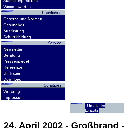
Ausbildung mit uns
Wissenswertes
Fachliches
Gesetze und Normen
Gesundheit
Ausrüstung
Schutzkleidung
Service
Newsletter
Beratung
Pressespiegel
Referenzen
Umfragen
Download
Sonstiges
Werbung
Impressum
Unfälle im
Einsatz
24. April 2002
- Großbrand -