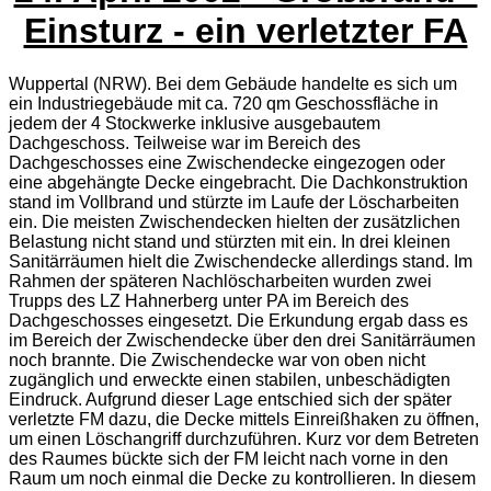
Einsturz - ein verletzter FA
Wuppertal (NRW). Bei dem Gebäude handelte es sich um
ein Industriegebäude mit ca. 720 qm Geschossfläche in
jedem der 4 Stockwerke inklusive ausgebautem
Dachgeschoss. Teilweise war im Bereich des
Dachgeschosses eine Zwischendecke eingezogen oder
eine abgehängte Decke eingebracht. Die Dachkonstruktion
stand im Vollbrand und stürzte im Laufe der Löscharbeiten
ein. Die meisten Zwischendecken hielten der zusätzlichen
Belastung nicht stand und stürzten mit ein. In drei kleinen
Sanitärräumen hielt die Zwischendecke allerdings stand. Im
Rahmen der späteren Nachlöscharbeiten wurden zwei
Trupps des LZ Hahnerberg unter PA im Bereich des
Dachgeschosses eingesetzt. Die Erkundung ergab dass es
im Bereich der Zwischendecke über den drei Sanitärräumen
noch brannte. Die Zwischendecke war von oben nicht
zugänglich und erweckte einen stabilen, unbeschädigten
Eindruck. Aufgrund dieser Lage entschied sich der später
verletzte FM dazu, die Decke mittels Einreißhaken zu öffnen,
um einen Löschangriff durchzuführen. Kurz vor dem Betreten
des Raumes bückte sich der FM leicht nach vorne in den
Raum um noch einmal die Decke zu kontrollieren. In diesem