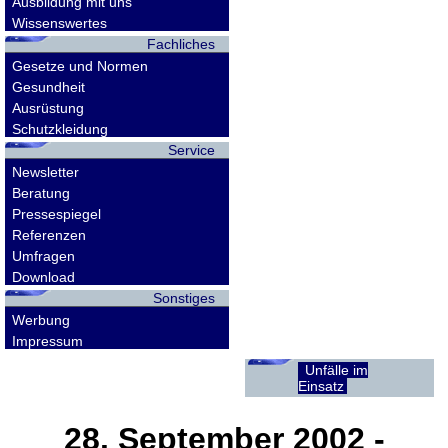
Ausbildung mit uns
Wissenswertes
Fachliches
Gesetze und Normen
Gesundheit
Ausrüstung
Schutzkleidung
Service
Newsletter
Beratung
Pressespiegel
Referenzen
Umfragen
Download
Sonstiges
Werbung
Impressum
Unfälle im
Einsatz
28. September 2002
-