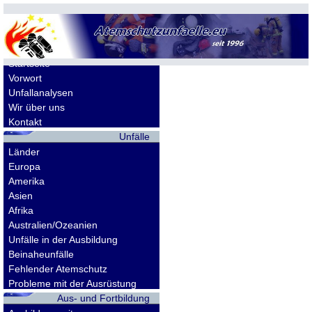
Allgemeines
Startseite
Vorwort
Unfallanalysen
Wir über uns
Kontakt
Unfälle
Länder
Europa
Amerika
Asien
Afrika
Australien/Ozeanien
Unfälle in der Ausbildung
Beinaheunfälle
Fehlender Atemschutz
Probleme mit der Ausrüstung
Aus- und Fortbildung