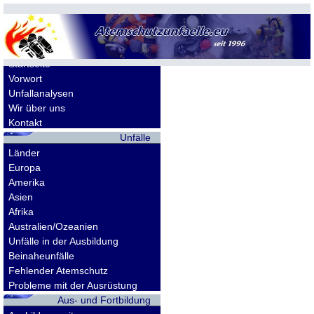
Allgemeines
Startseite
Vorwort
Unfallanalysen
Wir über uns
Kontakt
Unfälle
Länder
Europa
Amerika
Asien
Afrika
Australien/Ozeanien
Unfälle in der Ausbildung
Beinaheunfälle
Fehlender Atemschutz
Probleme mit der Ausrüstung
Aus- und Fortbildung