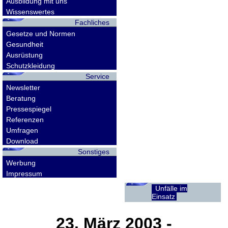
Ausbildung mit uns
Wissenswertes
Fachliches
Gesetze und Normen
Gesundheit
Ausrüstung
Schutzkleidung
Service
Newsletter
Beratung
Pressespiegel
Referenzen
Umfragen
Download
Sonstiges
Werbung
Impressum
Unfälle im
Einsatz
23. März 2003
-