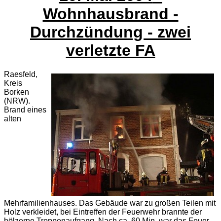
Wohnhausbrand -
Durchzündung - zwei
verletzte FA
Raesfeld,
Kreis
Borken
(NRW).
Brand eines
alten
Mehrfamilienhauses. Das Gebäude war zu großen Teilen mit
Holz verkleidet, bei Eintreffen der Feuerwehr brannte der
hölzerne Treppenaufgang. Nach ca. 60 Min. war das Feuer