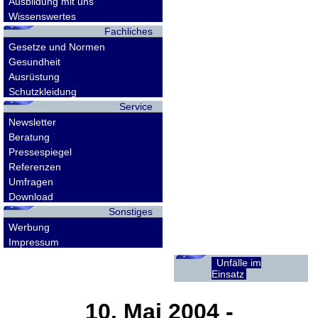
Ausbildung mit uns
Wissenswertes
Fachliches
Gesetze und Normen
Gesundheit
Ausrüstung
Schutzkleidung
Service
Newsletter
Beratung
Pressespiegel
Referenzen
Umfragen
Download
Sonstiges
Werbung
Impressum
Unfälle im
Einsatz
10. Mai 2004
-