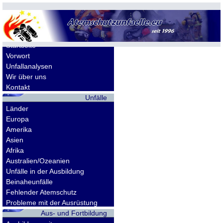
Allgemeines
Startseite
Vorwort
Unfallanalysen
Wir über uns
Kontakt
Unfälle
Länder
Europa
Amerika
Asien
Afrika
Australien/Ozeanien
Unfälle in der Ausbildung
Beinaheunfälle
Fehlender Atemschutz
Probleme mit der Ausrüstung
Aus- und Fortbildung