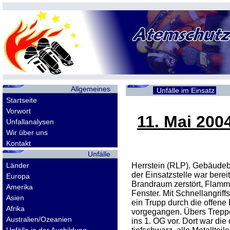
Allgemeines
Unfälle im Einsatz
Startseite
Vorwort
11. Mai 200
Unfallanalysen
Wir über uns
Kontakt
Unfälle
Länder
Herrstein (RLP). Gebäudeb
der Einsatzstelle war bere
Europa
Brandraum zerstört, Flam
Amerika
Fenster. Mit Schnellangriff
Asien
ein Trupp durch die offene
Afrika
vorgegangen. Übers Treppe
Australien/Ozeanien
ins 1.
OG
vor. Dort war die