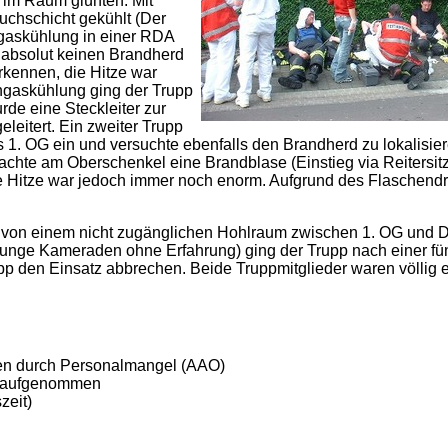
le im Raum glühten. Mit
chschicht gekühlt (Der
gaskühlung in einer
RDA
e absolut keinen Brandherd
rkennen, die Hitze war
hgaskühlung ging der Trupp
urde eine Steckleiter zur
eitert. Ein zweiter Trupp
s 1.
OG
ein und versuchte ebenfalls den Brandherd zu lokalisie
chte am Oberschenkel eine Brandblase (Einstieg via Reitersitz).
e Hitze war jedoch immer noch enorm. Aufgrund des Flaschendr
r, von einem nicht zugänglichen Hohlraum zwischen 1.
OG
und D
junge Kameraden ohne Erfahrung) ging der Trupp nach einer fün
p den Einsatz abbrechen. Beide Truppmitglieder waren völlig 
n durch Personalmangel (
AAO
)
t aufgenommen
zeit)