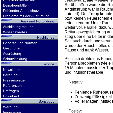
Unfälle in der Ausbildung
tiefschwarz, alle Metalltei
Sprühstößen wurde die Rau
Beinaheunfälle
Angriffstrupp war in Rauch
Fehlender Atemschutz
trainiert). Der Trupp konnt
Probleme mit der Ausrüstung
bzw. keinen Feuerschein e
Aus- und Fortbildung
jedoch enorm. Unter Rauc
Ausbildung mit uns
weiter vor. Parallel dazu w
Rettungswegsicherung angel
Wissenswertes
stieg über eine Leiter in da
Fachliches
Schlauch durch und verursa
Gesetze und Normen
wurde der Rauch heller, di
Gesundheit
Pause und trank Wasser.
Ausrüstung
Plötzlich drohte das Feue
Schutzkleidung
Personalproblemen (viele 
Service
15 Minuten musste der Trup
Newsletter
und Infusionstherapie).
Beratung
Pressespiegel
Negativ:
Referenzen
Umfragen
Fehlende Ruhepause
Download
Zu wenig Flüssigkei
Voller Magen (Mittags
Sonstiges
Werbung
Positiv:
Impressum