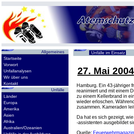
Allgemeines
Unfälle im Einsatz
Startseite
Vorwort
27. Mai 2004
Unfallanalysen
Wir über uns
Kontakt
Hamburg. Ein 43-jähriger 
Unfälle
reanimiert und mit einem D
zu einem Kellerbrand in e
Länder
wieder erloschen. Während
Europa
zusammen. Kameraden leite
Amerika
Asien
Da hat es sich gezeigt, wie
Afrika
-assistenten ausgebildet si
Australien/Ozeanien
Quelle:
Feuerwehrmagazi