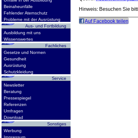
Unfälle in der Ausbildung
Beinaheunfälle
Hinweis: Besuchen Sie bit
Fehlender Atemschutz
Probleme mit der Ausrüstung
Auf Facebook teilen
Aus- und Fortbildung
Ausbildung mit uns
Wissenswertes
Fachliches
Gesetze und Normen
Gesundheit
Ausrüstung
Schutzkleidung
Service
Newsletter
Beratung
Pressespiegel
Referenzen
Umfragen
Download
Sonstiges
Werbung
Impressum