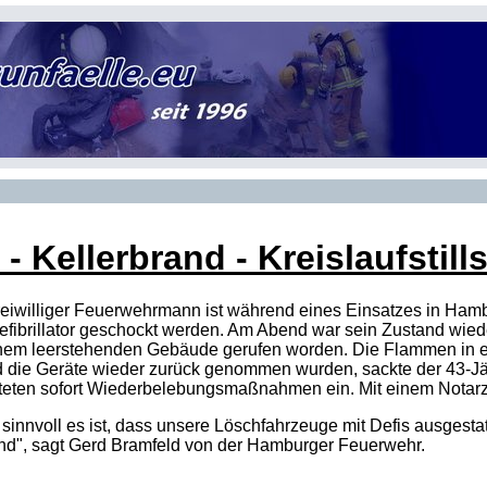
- Kellerbrand - Kreislaufstill
freiwilliger Feuerwehrmann ist während eines Einsatzes in Ha
efibrillator geschockt werden. Am Abend war sein Zustand wieder
inem leerstehenden Gebäude gerufen worden. Die Flammen in ei
 die Geräte wieder zurück genommen wurden, sackte der 43-Jä
ten sofort Wiederbelebungsmaßnahmen ein. Mit einem Notarztw
 sinnvoll es ist, dass unsere Löschfahrzeuge mit Defis ausgesta
nd"
, sagt Gerd Bramfeld von der Hamburger Feuerwehr.
n