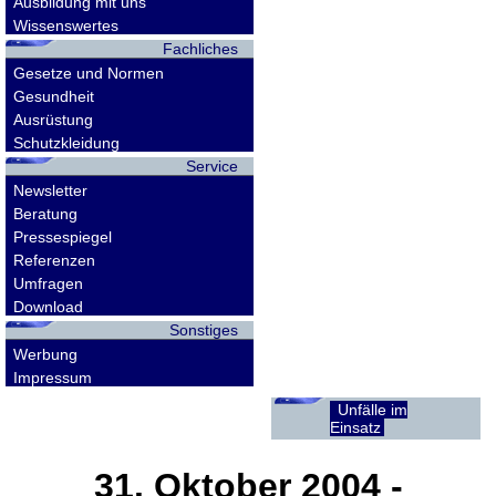
Ausbildung mit uns
Wissenswertes
Fachliches
Gesetze und Normen
Gesundheit
Ausrüstung
Schutzkleidung
Service
Newsletter
Beratung
Pressespiegel
Referenzen
Umfragen
Download
Sonstiges
Werbung
Impressum
Unfälle im
Einsatz
31. Oktober 2004
-