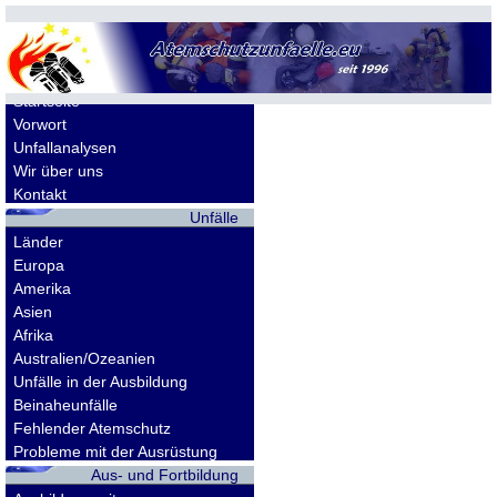
Allgemeines
Startseite
Vorwort
Unfallanalysen
Wir über uns
Kontakt
Unfälle
Länder
Europa
Amerika
Asien
Afrika
Australien/Ozeanien
Unfälle in der Ausbildung
Beinaheunfälle
Fehlender Atemschutz
Probleme mit der Ausrüstung
Aus- und Fortbildung